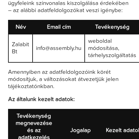
ügyfeleink színvonalas kiszolgálása érdekében
– az alábbi adatfeldolgozókat veszi igénybe:
Név
Email cím
Tevékenység
weboldal
Zalabit
info@assembly.hu
módosítása,
Bt
tárhelyszolgáltatás
Amennyiben az adatfeldolgozóink körét
módosítjuk, a változásokat átvezetjük jelen
tájékoztatónkban.
Az általunk kezelt adatok:
Tevékenység
megnevezése
és az
Jogalap
Kezelt adato
adatkezelés