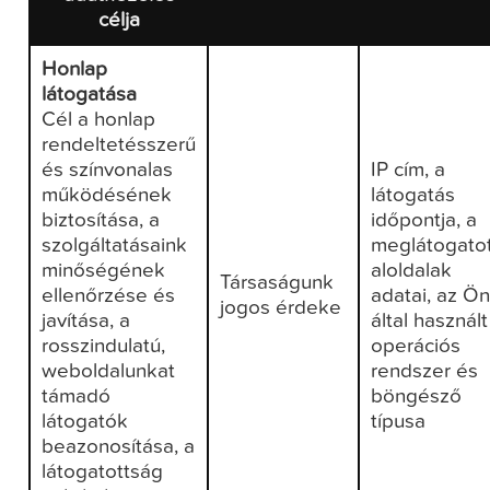
célja
Honlap
látogatása
Cél a honlap
rendeltetésszerű
és színvonalas
IP cím, a
működésének
látogatás
biztosítása, a
időpontja, a
szolgáltatásaink
meglátogatot
minőségének
aloldalak
Társaságunk
ellenőrzése és
adatai, az Ö
jogos érdeke
javítása, a
által használt
rosszindulatú,
operációs
weboldalunkat
rendszer és
támadó
böngésző
látogatók
típusa
beazonosítása, a
látogatottság