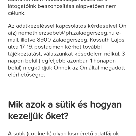
látogatóink beazonosítása alapvetően nem
célunk.
Az adatkezeléssel kapcsolatos kérdéseivel Ön
a(z) nemeth.erzsebet@ph.zalaegerszeg.hu e-
mail, illetve 8900 Zalaegerszeg, Kossuth Lajos
utca 17-19. postacímen kérhet további
tájékoztatást, válaszunkat késedelem nélkül, 3
napon belül (legfeljebb azonban 1 hónapon
belül) megküldjük Önnek az Ön által megadott
elérhetőségre.
Mik azok a sütik és hogyan
kezeljük őket?
A sütik (cookie-k) olyan kisméretű adatfájlok