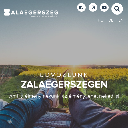
MEGTALÁLOD AZ ÉLMÉNYT!
HU
|
DE
|
EN
ÜDVÖZLÜNK
ZALAEGERSZEGEN
Ami itt élmény nekünk, az élmény lehet neked is!