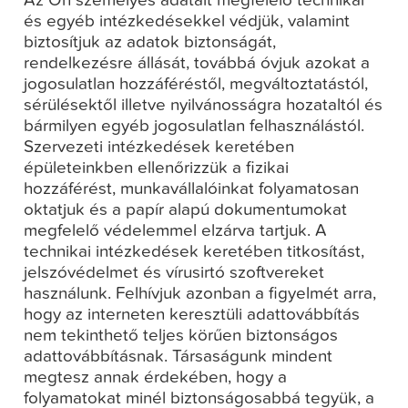
Az Ön személyes adatait megfelelő technikai
és egyéb intézkedésekkel védjük, valamint
biztosítjuk az adatok biztonságát,
rendelkezésre állását, továbbá óvjuk azokat a
jogosulatlan hozzáféréstől, megváltoztatástól,
sérülésektől illetve nyilvánosságra hozataltól és
bármilyen egyéb jogosulatlan felhasználástól.
Szervezeti intézkedések keretében
épületeinkben ellenőrizzük a fizikai
hozzáférést, munkavállalóinkat folyamatosan
oktatjuk és a papír alapú dokumentumokat
megfelelő védelemmel elzárva tartjuk. A
technikai intézkedések keretében titkosítást,
jelszóvédelmet és vírusirtó szoftvereket
használunk. Felhívjuk azonban a figyelmét arra,
hogy az interneten keresztüli adattovábbítás
nem tekinthető teljes körűen biztonságos
adattovábbításnak. Társaságunk mindent
megtesz annak érdekében, hogy a
folyamatokat minél biztonságosabbá tegyük, a