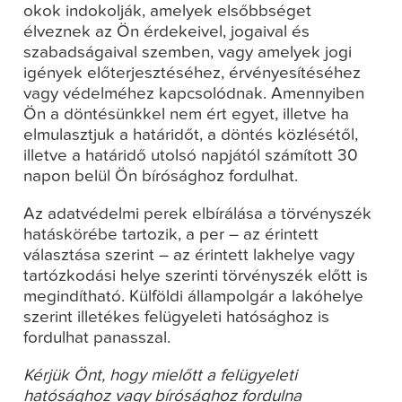
okok indokolják, amelyek elsőbbséget
élveznek az Ön érdekeivel, jogaival és
szabadságaival szemben, vagy amelyek jogi
igények előterjesztéséhez, érvényesítéséhez
vagy védelméhez kapcsolódnak. Amennyiben
Ön a döntésünkkel nem ért egyet, illetve ha
elmulasztjuk a határidőt, a döntés közlésétől,
illetve a határidő utolsó napjától számított 30
napon belül Ön bírósághoz fordulhat.
Az adatvédelmi perek elbírálása a törvényszék
hatáskörébe tartozik, a per – az érintett
választása szerint – az érintett lakhelye vagy
tartózkodási helye szerinti törvényszék előtt is
megindítható. Külföldi állampolgár a lakóhelye
szerint illetékes felügyeleti hatósághoz is
fordulhat panasszal.
Kérjük Önt, hogy mielőtt a felügyeleti
hatósághoz vagy bírósághoz fordulna