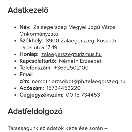
Adatkezelő
Név:
Zalaegerszeg Megyei Jogú Város
Önkormányzata
Székhely:
8900 Zalaegerszeg, Kossuth
Lajos utca 17-19.
Honlap:
zalaegerszegturizmus.hu
Kapcsolattartó:
Németh Erzsébet
Telefonszám:
+3692502100
Email
cím:
nemeth.erzsebet@ph.zalaegerszeg.hu
Adószám:
15734453220
Cégjegyzékszám:
00 15 734453
Adatfeldolgozó
Társaságunk az adatok kezelése során –