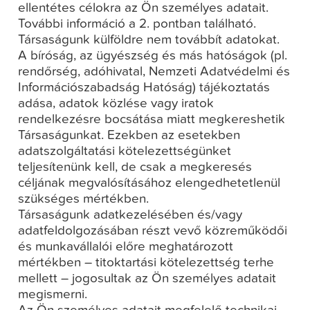
ellentétes célokra az Ön személyes adatait.
További információ a 2. pontban található.
Társaságunk külföldre nem továbbít adatokat.
A bíróság, az ügyészség és más hatóságok (pl.
rendőrség, adóhivatal, Nemzeti Adatvédelmi és
Információszabadság Hatóság) tájékoztatás
adása, adatok közlése vagy iratok
rendelkezésre bocsátása miatt megkereshetik
Társaságunkat. Ezekben az esetekben
adatszolgáltatási kötelezettségünket
teljesítenünk kell, de csak a megkeresés
céljának megvalósításához elengedhetetlenül
szükséges mértékben.
Társaságunk adatkezelésében és/vagy
adatfeldolgozásában részt vevő közreműködői
és munkavállalói előre meghatározott
mértékben – titoktartási kötelezettség terhe
mellett – jogosultak az Ön személyes adatait
megismerni.