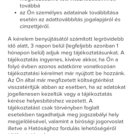
továbbá
az Ön személyes adatainak továbbítása
esetén az adattovábbítás jogalapjáról és
címzettjéről.
A kérelem benyújtásától számított legrövidebb
idő alatt, 3 napon belül (legfeljebb azonban 1
hónapon belül) adjuk meg tájékoztatásunkat. A
tájékoztatás ingyenes, kivéve akkor, ha Ön a
folyó évben azonos adatkörre vonatkozóan
tájékoztatási kérelmet már nyújtott be hozzánk.
Az Ön által már megfizetett költségtérítést
visszatérítjük abban az esetben, ha az adatokat
jogellenesen kezeltük vagy a tájékoztatás
kérése helyesbítéshez vezetett. A
tájékoztatást csak törvényben foglalt
esetekben tagadhatjuk meg jogszabályi hely
megjelölésével, valamint a bírósági jogorvoslat
illetve a Hatósághoz fordulás lehetőségéről