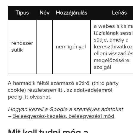
Típus
Név
Hozzájárulás
Leírás
a webes alkalm
tűzfalának sess
sütije, amely a
rendszer
nem igényel
kereszthivatko
sütik
elleni visszaélé
megelőzésére
szolgál
A harmadik féltől származó sütiről (third party
cookie) részletesen
itt
, az adatvédelemről
pedig
itt
olvashat.
Hogyan kezeli a Google a személyes adatokat
–
Beleegyezés-kezelés, beleegyezési mód