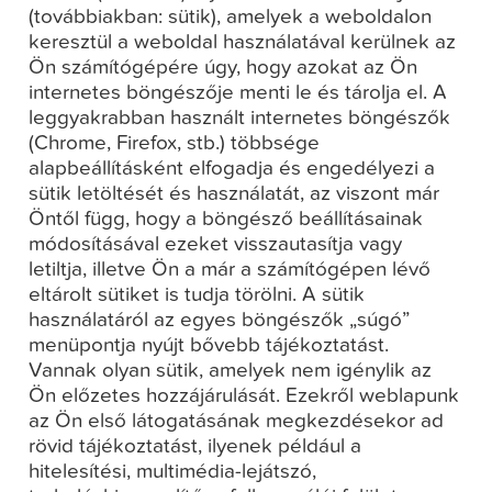
(továbbiakban: sütik), amelyek a weboldalon
keresztül a weboldal használatával kerülnek az
Ön számítógépére úgy, hogy azokat az Ön
internetes böngészője menti le és tárolja el. A
leggyakrabban használt internetes böngészők
(Chrome, Firefox, stb.) többsége
alapbeállításként elfogadja és engedélyezi a
sütik letöltését és használatát, az viszont már
Öntől függ, hogy a böngésző beállításainak
módosításával ezeket visszautasítja vagy
letiltja, illetve Ön a már a számítógépen lévő
eltárolt sütiket is tudja törölni. A sütik
használatáról az egyes böngészők „súgó”
menüpontja nyújt bővebb tájékoztatást.
Vannak olyan sütik, amelyek nem igénylik az
Ön előzetes hozzájárulását. Ezekről weblapunk
az Ön első látogatásának megkezdésekor ad
rövid tájékoztatást, ilyenek például a
hitelesítési, multimédia-lejátszó,