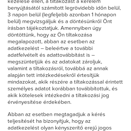
kezelése ellen, a tiltakozást a kérelem
benyújtásától számított legrövidebb időn belül,
3 napon belül (legfeljebb azonban 1 hónapon
belül) megvizsgáljuk és a döntésünkről Önt
írásban tájékoztatjuk. Amennyiben úgy
döntöttünk, hogy az Ön tiltakozása
megalapozott, abban az esetben az
adatkezelést – beleértve a további
adatfelvételt és adattovábbítást is –
megszüntetjük és az adatokat zároljuk,
valamint a tiltakozásról, továbbá az annak
alapján tett intézkedésekről értesítjük
mindazokat, akik részére a tiltakozással érintett
személyes adatot korábban továbbítottuk, és
akik kötelesek intézkedni a tiltakozási jog
érvényesítése érdekében.
Abban az esetben megtagadjuk a kérés
teljesítését ha bizonyítjuk, hogy az
adatkezelést olyan kényszerítő erejű jogos