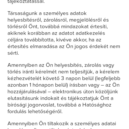
tájékoztatással.
Társaságunk a személyes adatok
helyesbítésről, zárolásról, megjelölésről és
törlésről Önt, továbbá mindazokat értesíti,
akiknek korábban az adatot adatkezelés
céljára továbbította, kivéve akkor, ha az
értesítés elmaradása az Ön jogos érdekét nem
sérti.
Amennyiben az Ön helyesbítés, zárolás vagy
törlés iránti kérelmét nem teljesítjük, a kérelem
kézhezvételét követő 3 napon belül (legfeljebb
azonban 1 hónapon belül) írásban vagy – az Ön
hozzájárulásával – elektronikus úton közöljünk
elutasításunk indokait és tájékoztatjuk Önt a
bírósági jogorvoslat, továbbá a Hatósághoz
fordulás lehetőségéről.
Amennyiben Ön tiltakozik a személyes adatai