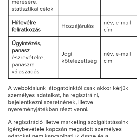
mérésére,
statisztikai célok
Hírlevélre
név, e-mail
Hozzájárulás
feliratkozás
cím
Ügyintézés,
panasz
Jogi
név, e-mail
észrevételre,
kötelezettség
cím
panaszra
válaszadás
A weboldalunk látogatóinktól csak akkor kérjük
személyes adataikat, ha regisztrálni,
bejelentkezni szeretnének, illetve
nyereményjátékban részt venni.
A regisztráció illetve marketing szolgáltatásaink
igénybevétele kapcsán megadott személyes
adatokat nem kapcsolhatjuk össze és a