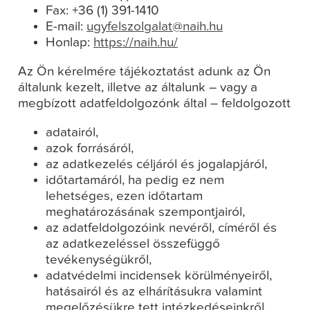
Fax: +36 (1) 391-1410
E-mail:
ugyfelszolgalat@naih.hu
Honlap:
https://naih.hu/
Az Ön kérelmére tájékoztatást adunk az Ön
általunk kezelt, illetve az általunk – vagy a
megbízott adatfeldolgozónk által – feldolgozott
adatairól,
azok forrásáról,
az adatkezelés céljáról és jogalapjáról,
időtartamáról, ha pedig ez nem
lehetséges, ezen időtartam
meghatározásának szempontjairól,
az adatfeldolgozóink nevéről, címéről és
az adatkezeléssel összefüggő
tevékenységükről,
adatvédelmi incidensek körülményeiről,
hatásairól és az elhárításukra valamint
megelőzésükre tett intézkedéseinkről,