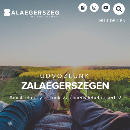
MEGTALÁLOD AZ ÉLMÉNYT!
HU
|
DE
|
EN
ÜDVÖZLÜNK
ZALAEGERSZEGEN
Ami itt élmény nekünk, az élmény lehet neked is!