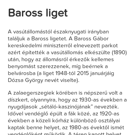
Baross liget
A vasútállomástól északnyugati irányban
találjuk a Baross ligetet. A Baross Gábor
kereskedelmi miniszterről elnevezett parkot
azért építették a vasútállomás elkészülte (1890)
után, hogy az állomásról érkezők kellemes
benyomást szerezzenek, míg beérnek a
belvárosba (a liget 1948-tól 2015 januárjáig
Dózsa György nevét viselte).
A zalaegerszegiek körében is népszerű volt a
díszkert, olyannyira, hogy az 1930-as években a
nyugdíjasok „sétáló-kaszinójának” nevezték.
Idővel vendéglő épült a fák közé, az 1920-as
években a közeli kórház különböző osztályai
kaptak benne helyet, az 1980-as évektől ismét
vendéglőként működik. A téren kapott helyet