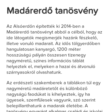
Madárerdő tanösvény
Az Alsóerdőn építették ki 2014-ben a
Madárerdő tanösvényt abból a célból, hogy az
ide látogatók megismerjék hazánk fészkelő,
illetve vonuló madarait. Az idős tölgyerdőben
hangulatosan kanyargó, 1200 méter
hosszúságú pályán összesen tizenegy
nagyméretű, színes információs táblát
helyeztek el, melyeken a hazai és átvonuló
szárnyasokról olvashatunk.
Az erdészeti szakemberek a táblákon túl egy
nagyméretű madáretetőt és különböző
nagyságú faodúkat is kihelyeztek, így ha
ügyesek, szemfülesek vagyunk, szó szerint
belepillanthatunk a madarak életébe. A
tanösvény egyaránt alkalmas családi és iskolai