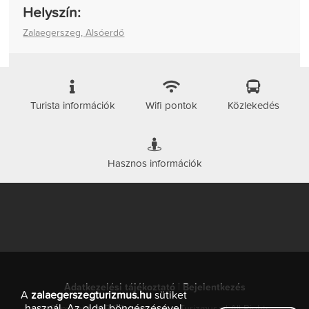
Helyszín:
Zalaegerszeg, Alsóerdő
Turista információk
Wifi pontok
Közlekedés
Hasznos információk
Adatkezelési tájékoztató
|
Bejelentkezés
A
zalaegerszegturizmus.hu
sütiket