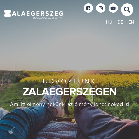
MEGTALÁLOD AZ ÉLMÉNYT!
HU
|
DE
|
EN
ÜDVÖZLÜNK
ZALAEGERSZEGEN
Ami itt élmény nekünk, az élmény lehet neked is!