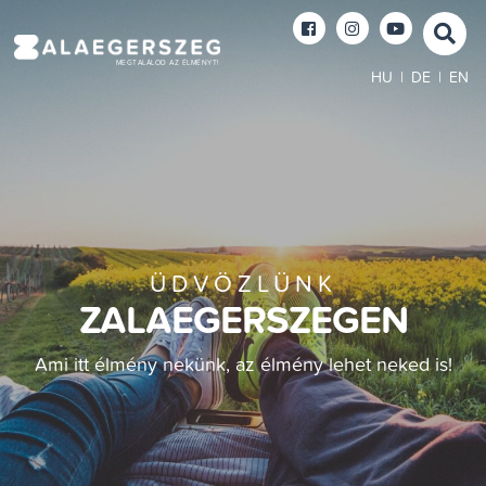
MEGTALÁLOD AZ ÉLMÉNYT!
HU
|
DE
|
EN
ÜDVÖZLÜNK
ZALAEGERSZEGEN
Ami itt élmény nekünk, az élmény lehet neked is!