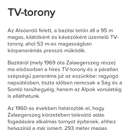
TV-torony
Az Alsóerdő felett, a bazitai tetőn áll a 95 m
magas, kilátóként és kávézóként üzemelő TV-
torony, ahol 53 m-es magasságban
körpanorámás presszó működik.
Bazitáról (mely 1969 óta Zalaegerszeg része)
ma elsősorban a híres TV-torony és a páratlan
szépségű panoráma jut az eszünkbe: ragyogó
napsütésben, tiszta időben nemcsak a Ság és a
Somló tanúhegyéig, hanem az Alpok vonulatáig
is elláthatunk.
Az 1960-as években határozták el, hogy
Zalaegerszeg körzetében televízió adás
fogadására alkalmas tornyot építenek, ehhez
helyszínül a már ismert, 293 méter magas