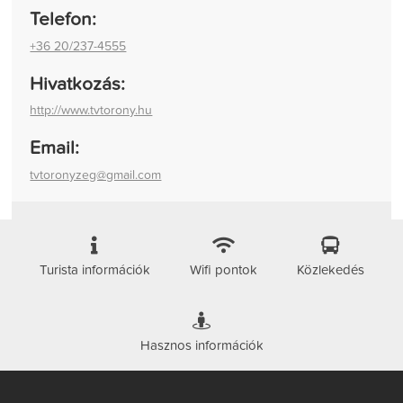
Telefon:
+36 20/237-4555
Hivatkozás:
http://www.tvtorony.hu
Email:
tvtoronyzeg@gmail.com
Turista információk
Wifi pontok
Közlekedés
Hasznos információk