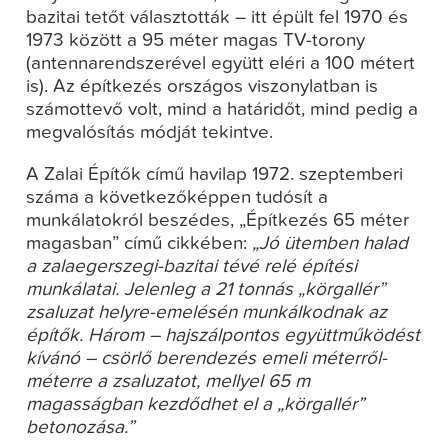
bazitai tetőt választották – itt épült fel 1970 és
1973 között a 95 méter magas TV-torony
(antennarendszerével együtt eléri a 100 métert
is). Az építkezés országos viszonylatban is
számottevő volt, mind a határidőt, mind pedig a
megvalósítás módját tekintve.
A Zalai Építők című havilap 1972. szeptemberi
száma a következőképpen tudósít a
munkálatokról beszédes, „Építkezés 65 méter
magasban” című cikkében:
„Jó ütemben halad
a zalaegerszegi-bazitai tévé relé építési
munkálatai. Jelenleg a 21 tonnás „körgallér”
zsaluzat helyre-emelésén munkálkodnak az
építők. Három – hajszálpontos együttműködést
kívánó – csörlő berendezés emeli méterről-
méterre a zsaluzatot, mellyel 65 m
magasságban kezdődhet el a „körgallér”
betonozása.”