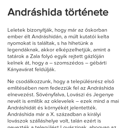
Andráshida története
Leletek bizonyítják, hogy már az őskorban
ember élt Andráshidán, a múlt kutatói kelta
nyomokat is találtak, s ha hihetünk a
legendáknak, akkor elképzelhetjük, amint a
tatárok a Zala folyó egyik rejtett gázlóján
kelnek át, hogy a – szomszédos – gébárti
Kányavárat feldúlják.
Ne csodálkozzunk, hogy a településrész első
említésében nem fedezzük fel az Andráshida
elnevezést. Sövényfalva, Lovászi és Jegenye
nevét is említik az oklevelek – ezek mind a mai
Andráshidát és környékét jelentették.
Andráshida már a X. században a királyi
lovászok szálláshelye volt, talán ezért is
nevezték a települést Lovászinak, ahogyan az