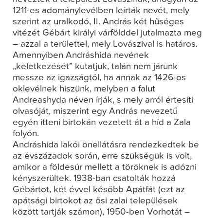
1211-es adománylevélben leírták nevét, mely
szerint az uralkodó, II. András két hűséges
vitézét Gébárt királyi várfölddel jutalmazta meg
– azzal a területtel, mely Lovászival is határos.
Amennyiben Andráshida nevének
„keletkezését” kutatjuk, talán nem járunk
messze az igazságtól, ha annak az 1426-os
oklevélnek hiszünk, melyben a falut
Andreashyda néven írják, s mely arról értesíti
olvasóját, miszerint egy András nevezetű
egyén itteni birtokán vezetett át a híd a Zala
folyón.
Andráshida lakói önellátásra rendezkedtek be
az évszázadok során, erre szükségük is volt,
amikor a földesúr mellett a töröknek is adózni
kényszerültek. 1938-ban csatolták hozzá
Gébártot, két évvel később Apátfát (ezt az
apátsági birtokot az ősi zalai települések
között tartják számon), 1950-ben Vorhotát –