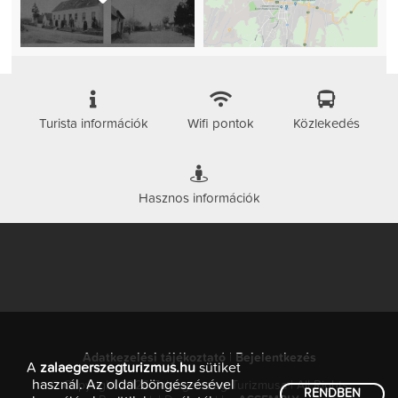
Turista információk
Wifi pontok
Közlekedés
Hasznos információk
Adatkezelési tájékoztató
|
Bejelentkezés
A
zalaegerszegturizmus.hu
sütiket
használ. Az oldal böngészésével
© Copyright 2026 Zalaegerszeg Turizmusa | All Rights
RENDBEN