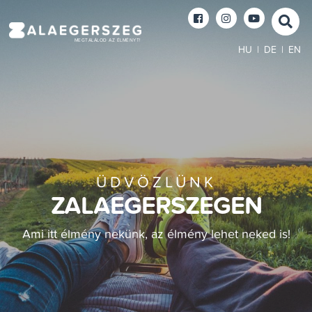
MEGTALÁLOD AZ ÉLMÉNYT!
HU
|
DE
|
EN
ÜDVÖZLÜNK
ZALAEGERSZEGEN
Ami itt élmény nekünk, az élmény lehet neked is!