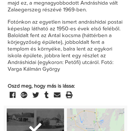
majd ez, a megnagyobbodott Andráshida vált
Zalaegerszeg részévé 1969-ben.
Fotónkon az egyetlen ismert andráshidai postai
képeslap látható az 1950-es évek első feléből.
Baloldalt fent az Antal kocsma (háttérben a
körjegyzőség épülete), jobboldalt fent a
templom és környéke, balra lent az egykori
iskola épülete, jobbra lent egy részlet az
Andráshidai (egykoron: Petőfi) utcáról. Fotó:
Varga Kálmán György
Oszd meg, hogy más is lássa: