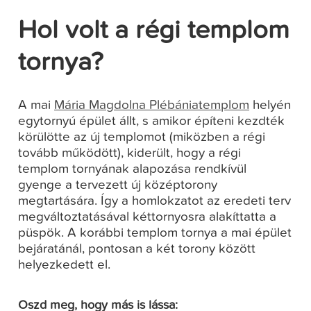
Hol volt a régi templom
tornya?
A mai
Mária Magdolna Plébániatemplom
helyén
egytornyú épület állt, s amikor építeni kezdték
körülötte az új templomot (miközben a régi
tovább működött), kiderült, hogy a régi
templom tornyának alapozása rendkívül
gyenge a tervezett új középtorony
megtartására. Így a homlokzatot az eredeti terv
megváltoztatásával kéttornyosra alakíttatta a
püspök. A korábbi templom tornya a mai épület
bejáratánál, pontosan a két torony között
helyezkedett el.
Oszd meg, hogy más is lássa: