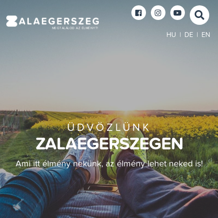
MEGTALÁLOD AZ ÉLMÉNYT!
HU
|
DE
|
EN
ÜDVÖZLÜNK
ZALAEGERSZEGEN
Ami itt élmény nekünk, az élmény lehet neked is!