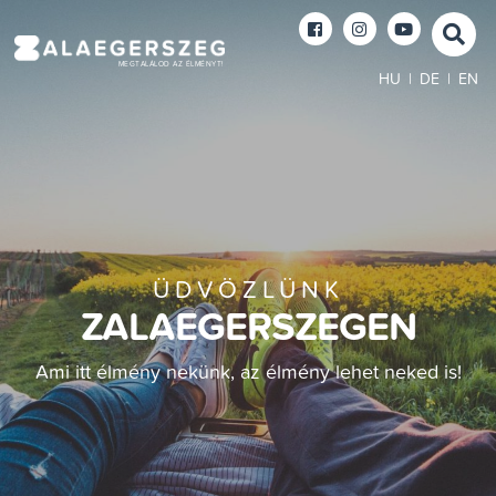
MEGTALÁLOD AZ ÉLMÉNYT!
HU
|
DE
|
EN
ÜDVÖZLÜNK
ZALAEGERSZEGEN
Ami itt élmény nekünk, az élmény lehet neked is!