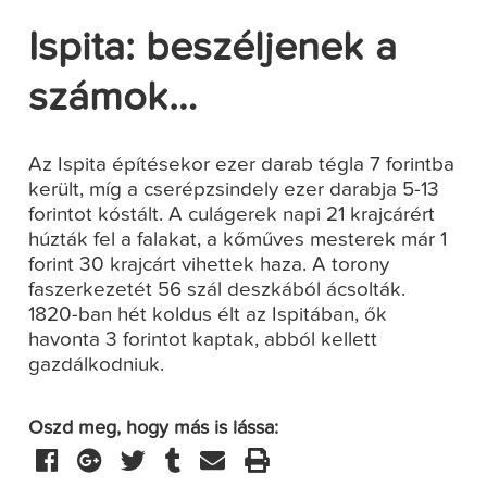
Ispita: beszéljenek a
számok…
Az Ispita építésekor ezer darab tégla 7 forintba
került, míg a cserépzsindely ezer darabja 5-13
forintot kóstált. A culágerek napi 21 krajcárért
húzták fel a falakat, a kőműves mesterek már 1
forint 30 krajcárt vihettek haza. A torony
faszerkezetét 56 szál deszkából ácsolták.
1820-ban hét koldus élt az Ispitában, ők
havonta 3 forintot kaptak, abból kellett
gazdálkodniuk.
Oszd meg, hogy más is lássa: