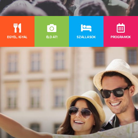
EGYÉL, IGYÁL
ÉLD ÁT!
SZÁLLÁSOK
PROGRAMOK