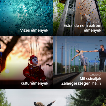
ÉLD ÁT!
Extra, de nem extrém
ÉLD ÁT!
Vizes élmények
élmények
ÉLMÉNYEK
Mit csináljak
ÉLD ÁT!
Kultúrélmények
Zalaegerszegen, ha…?