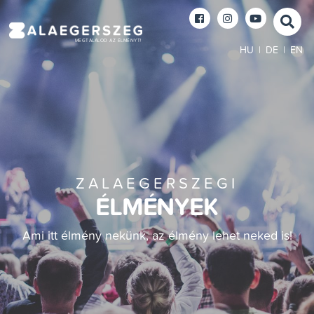
MEGTALÁLOD AZ ÉLMÉNYT!
HU
|
DE
|
EN
ZALAEGERSZEGI
ÉLMÉNYEK
Ami itt élmény nekünk, az élmény lehet neked is!