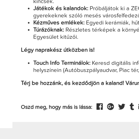
kincsek.
Játékok és kalandok:
Próbáljátok ki a ZE
gyerekeknek szóló mesés városfelfedező
Kézműves emlékek:
Egyedi kerámiák, hű
Túrázóknak:
Részletes térképek a körny
Egyesület kitűzői.
Légy naprakész útközben is!
Touch Info Terminálok:
Keresd digitális i
helyszínein (Autóbuszpályaudvar, Piac tér
Térj be hozzánk, és kezdődjön a kaland! Váru
Oszd meg, hogy más is lássa: