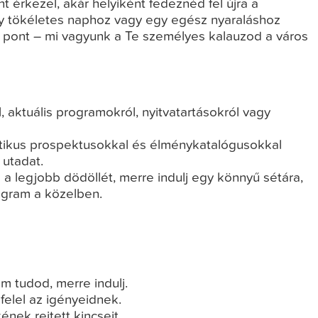
 érkezel, akár helyiként fedeznéd fel újra a
gy tökéletes naphoz vagy egy egész nyaraláshoz
s pont – mi vagyunk a Te személyes kalauzod a város
, aktuális programokról, nyitvatartásokról vagy
tikus prospektusokkal és élménykatalógusokkal
utadat.
a legjobb dödöllét, merre indulj egy könnyű sétára,
ogram a közelben.
m tudod, merre indulj.
elel az igényeidnek.
ek rejtett kincseit.