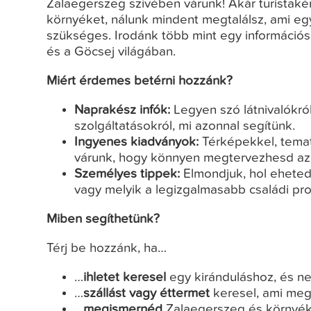
Zalaegerszeg szívében várunk! Akár turistaként
környéket, nálunk mindent megtalálsz, ami e
szükséges. Irodánk több mint egy információ
és a Göcsej világában.
Miért érdemes betérni hozzánk?
Naprakész infók:
Legyen szó látnivalókról
szolgáltatásokról, mi azonnal segítünk.
Ingyenes kiadványok:
Térképekkel, tema
várunk, hogy könnyen megtervezhesd az 
Személyes tippek:
Elmondjuk, hol eheted 
vagy melyik a legizgalmasabb családi pr
Miben segíthetünk?
Térj be hozzánk, ha…
…
ihletet keresel
egy kiránduláshoz, és ne
…
szállást vagy éttermet
keresel, ami megf
…
megismernéd
Zalaegerszeg és környékén