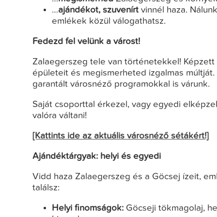
…
ajándékot, szuvenírt
vinnél haza. Nálunk
emlékek közül válogathatsz.
Fedezd fel velünk a várost!
Zalaegerszeg tele van történetekkel! Képzet
épületeit és megismerheted izgalmas múltját.
garantált városnéző programokkal is várunk.
Saját csoporttal érkezel, vagy egyedi elképz
valóra váltani!
[Kattints ide az aktuális városnéző sétákért!]
Ajándéktárgyak: helyi és egyedi
Vidd haza Zalaegerszeg és a Göcsej ízeit, em
találsz:
Helyi finomságok:
Göcseji tökmagolaj, he