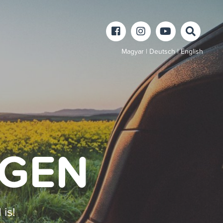
Magyar
|
Deutsch
|
English
EGEN
is!