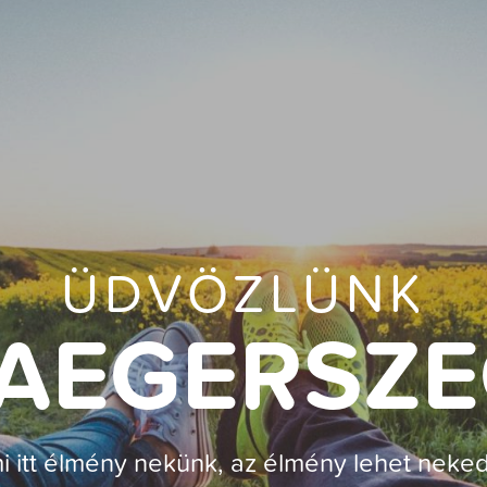
ÜDVÖZLÜNK
AEGERSZ
i itt élmény nekünk, az élmény lehet neked 