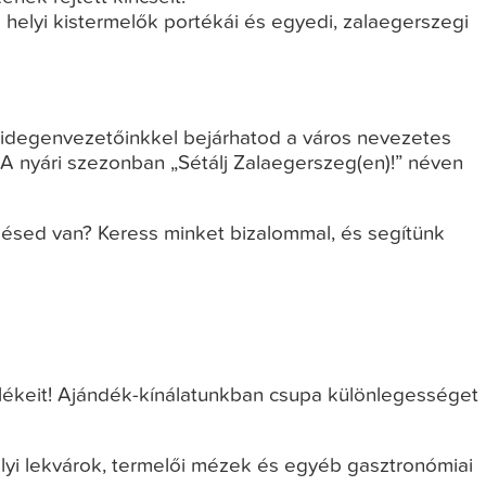
 helyi kistermelők portékái és egyedi, zalaegerszegi
t idegenvezetőinkkel bejárhatod a város nevezetes
 A nyári szezonban „Sétálj Zalaegerszeg(en)!” néven
elésed van? Keress minket bizalommal, és segítünk
lékeit! Ajándék-kínálatunkban csupa különlegességet
lyi lekvárok, termelői mézek és egyéb gasztronómiai