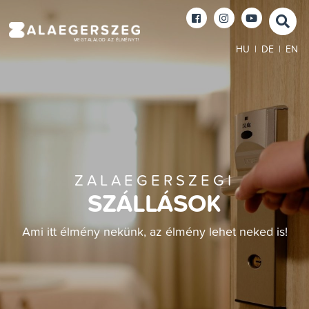
MEGTALÁLOD AZ ÉLMÉNYT!
HU
|
DE
|
EN
ZALAEGERSZEGI
SZÁLLÁSOK
Ami itt élmény nekünk, az élmény lehet neked is!