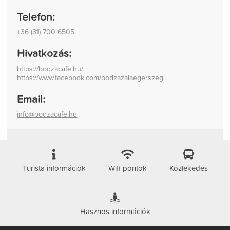
Telefon:
+36 (31) 700 6505
Hivatkozás:
https://bodzacafe.hu/
https://www.facebook.com/bodzazalaegerszeg
Email:
info@bodzacafe.hu
Turista információk
Wifi pontok
Közlekedés
Hasznos információk