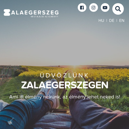
MEGTALÁLOD AZ ÉLMÉNYT!
HU
|
DE
|
EN
ÜDVÖZLÜNK
ZALAEGERSZEGEN
Ami itt élmény nekünk, az élmény lehet neked is!