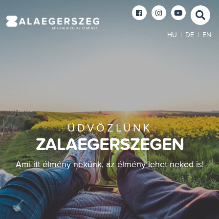
MEGTALÁLOD AZ ÉLMÉNYT!
HU
|
DE
|
EN
ÜDVÖZLÜNK
ZALAEGERSZEGEN
Ami itt élmény nekünk, az élmény lehet neked is!