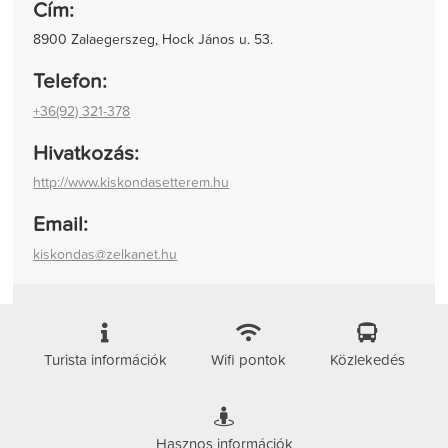
Cím:
8900 Zalaegerszeg, Hock János u. 53.
Telefon:
+36(92) 321-378
Hivatkozás:
http://www.kiskondasetterem.hu
Email:
kiskondas@zelkanet.hu
Turista információk
Wifi pontok
Közlekedés
Hasznos információk