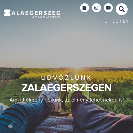
MEGTALÁLOD AZ ÉLMÉNYT!
HU
|
DE
|
EN
ÜDVÖZLÜNK
ZALAEGERSZEGEN
Ami itt élmény nekünk, az élmény lehet neked is!