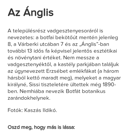
Az Ánglis
A településrész vadgesztenyesoráról is
nevezetes: a botfai bekötőút mentén jelenleg
8, a Várberki utcában 7 és az „Ánglis”-ban
további 13 idős fa képvisel jelentős esztétikai
és növénytani értéket. Nem messze a
vadgesztenyéktől, a kastély parkjában találjuk
az úgynevezett Erzsébet emlékfákat (a három
hársból kettő maradt meg), melyeket a magyar
királyné, Sissi tiszteletére ültettek még 1890-
ben. Nemhiába nevezik Botfát botanikus
zarándokhelynek.
Fotók: Kaszás Ildikó.
Oszd meg, hogy más is lássa: