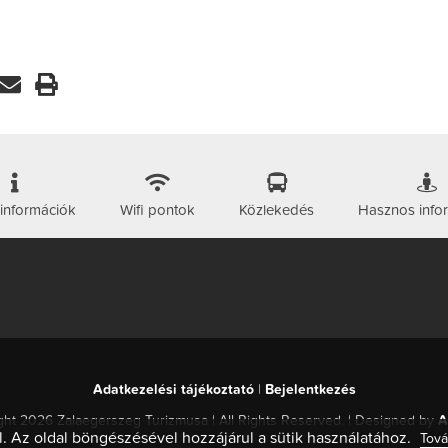
 információk
Wifi pontok
Közlekedés
Hasznos info
Adatkezelési tájékoztató
|
Bejelentkezés
ht 2026 Zalaegerszeg Turizmusa | All Rights Reserved. | Designed by
A
l. Az oldal böngészésével hozzájárul a sütik használatához.
Tová