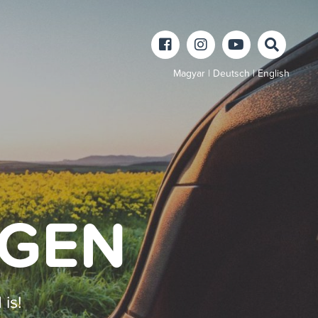
Magyar
|
Deutsch
|
English
EGEN
is!