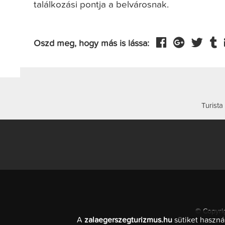
találkozási pontja a belvárosnak.
Oszd meg, hogy más is lássa:
Turista
© Copyrig
A
zalaegerszegturizmus.hu
sütiket haszná