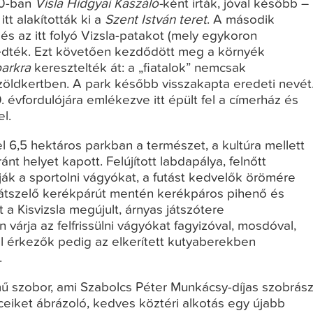
00-ban
Visla Hidgyai Kaszáló-
ként írták, jóval később –
tt alakították ki a
Szent István teret
. A második
és az itt folyó Vizsla-patakot (mely egykoron
efedték. Ezt követően kezdődött meg a környék
parkra
keresztelték át: a „fiatalok” nemcsak
öldkertben. A park később visszakapta eredeti nevét
 évfordulójára emlékezve itt épült fel a címerház és
el.
 6,5 hektáros parkban a természet, a kultúra mellett
 helyet kapott. Felújított labdapálya, felnőtt
rják a sportolni vágyókat, a futást kedvelők örömére
 átszelő kerékpárút mentén kerékpáros pihenő és
a Kisvizsla megújult, árnyas játszótere
várja az felfrissülni vágyókat fagyizóval, mosdóval,
val érkezők pedig az elkerített kutyaberekben
.
ímű szobor, ami Szabolcs Péter Munkácsy-díjas szobrás
ceiket ábrázoló, kedves köztéri alkotás egy újabb