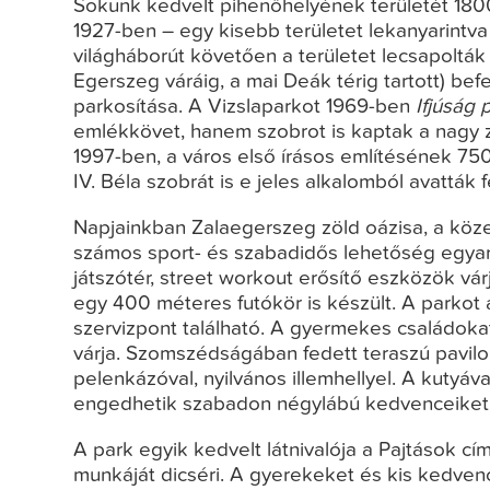
Sokunk kedvelt pihenőhelyének területét 18
1927-ben – egy kisebb területet lekanyarintva i
világháborút követően a területet lecsapolták 
Egerszeg váráig, a mai Deák térig tartott) b
parkosítása. A Vizslaparkot 1969-ben
Ifjúság 
emlékkövet, hanem szobrot is kaptak a nagy z
1997-ben, a város első írásos említésének 750.
IV. Béla szobrát is e jeles alkalomból avatták f
Napjainkban Zalaegerszeg zöld oázisa, a közel
számos sport- és szabadidős lehetőség egyaránt
játszótér, street workout erősítő eszközök vá
egy 400 méteres futókör is készült. A parkot
szervizpont található. A gyermekes családokat 
várja. Szomszédságában fedett teraszú pavilon 
pelenkázóval, nyilvános illemhellyel. A kutyá
engedhetik szabadon négylábú kedvenceiket
A park egyik kedvelt látnivalója a Pajtások c
munkáját dicséri. A gyerekeket és kis kedven