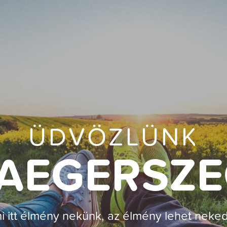
ÜDVÖZLÜNK
AEGERSZ
i itt élmény nekünk, az élmény lehet neked 