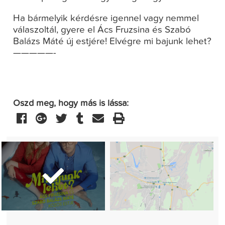
Ha bármelyik kérdésre igennel vagy nemmel
válaszoltál, gyere el Ács Fruzsina és Szabó
Balázs Máté új estjére! Elvégre mi bajunk lehet?
—————-
Oszd meg, hogy más is lássa: