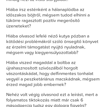
Hiába írsz esténként a hálanaplódba az
időszakos böjtről, mégsem tudod elhinni a
tükörre ragasztott pozitív megerősítő
üzeneteket?
Hiába olvasod lefelé néző kutya pózban a
kötődési problémákról szóló önsegítő könyvet
az érzelmi támogatást nyújtó nyuladnak,
mégsem vagy kiegyensúlyozottabb?
Hiába viszed magaddal a boltba az
újrahasznosított szívószálból horgolt
vászontáskádat, hogy delfinmentes tonhalat
vegyél a peszketáriánus macskádnak, mégsem
érzed magad jobb embernek?
Nehéz volt végig olvasnod ezt a leírást, mert a
folyamatos tiktokozás miatt már csak 6
másodpercig tudsz egy dologra figyelni?