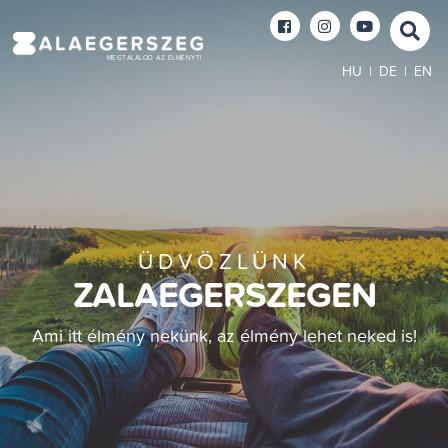
MEGTALÁLOD AZ ÉLMÉNYT!
HU
|
DE
|
EN
ÜDVÖZLÜNK
ZALAEGERSZEGEN
Ami itt élmény nekünk, az élmény lehet neked is!