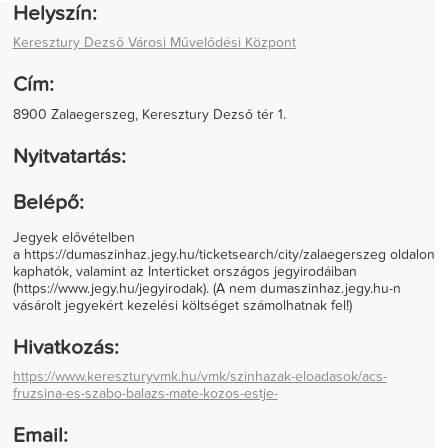
Helyszín:
Keresztury Dezső Városi Művelődési Központ
Cím:
8900 Zalaegerszeg, Keresztury Dezső tér 1.
Nyitvatartás:
Belépő:
Jegyek elővételben
a https://dumaszinhaz.jegy.hu/ticketsearch/city/zalaegerszeg oldalon
kaphatók, valamint az Interticket országos jegyirodáiban
(https://www.jegy.hu/jegyirodak). (A nem dumaszinhaz.jegy.hu-n
vásárolt jegyekért kezelési költséget számolhatnak fel!)
Hivatkozás:
https://www.kereszturyvmk.hu/vmk/szinhazak-eloadasok/acs-
fruzsina-es-szabo-balazs-mate-kozos-estje-
Email: