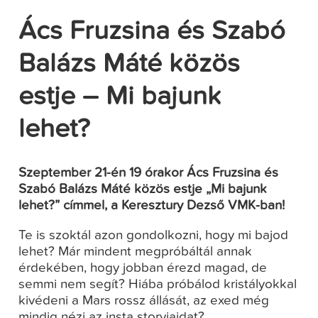
Ács Fruzsina és Szabó
Balázs Máté közös
estje – Mi bajunk
lehet?
Szeptember 21-én 19 órakor Ács Fruzsina és
Szabó Balázs Máté közös estje „Mi bajunk
lehet?” címmel, a Keresztury Dezső VMK-ban!
Te is szoktál azon gondolkozni, hogy mi bajod
lehet? Már mindent megpróbáltál annak
érdekében, hogy jobban érezd magad, de
semmi nem segít? Hiába próbálod kristályokkal
kivédeni a Mars rossz állását, az exed még
mindig nézi az insta storyjaidat?