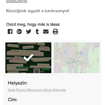
oldalunkra!
Készüljünk együtt a karácsonyra!
Oszd meg, hogy más is lássa:
Helyszín:
Deák Ferenc Megyei és Városi Könyvtár
Cím: