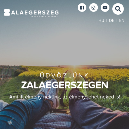
MEGTALÁLOD AZ ÉLMÉNYT!
HU
|
DE
|
EN
ÜDVÖZLÜNK
ZALAEGERSZEGEN
Ami itt élmény nekünk, az élmény lehet neked is!