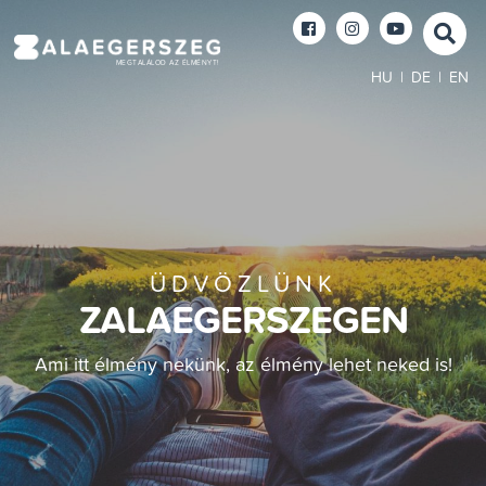
MEGTALÁLOD AZ ÉLMÉNYT!
HU
|
DE
|
EN
ÜDVÖZLÜNK
ZALAEGERSZEGEN
Ami itt élmény nekünk, az élmény lehet neked is!