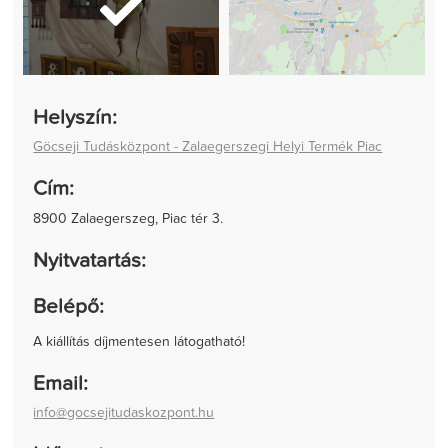
Helyszín:
Göcseji Tudásközpont - Zalaegerszegi Helyi Termék Piac
Cím:
8900 Zalaegerszeg, Piac tér 3.
Nyitvatartás:
Belépő:
A kiállítás díjmentesen látogatható!
Email:
info@gocsejitudaskozpont.hu