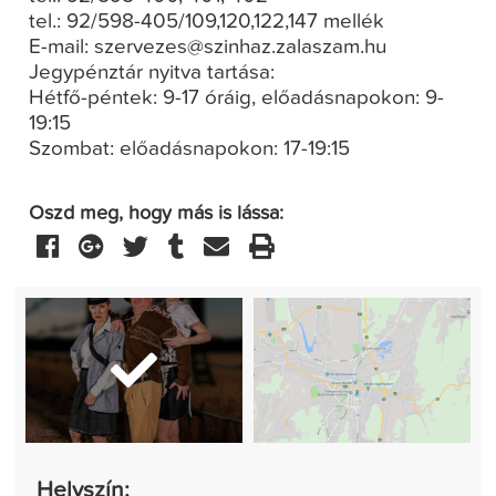
tel.: 92/598-405/109,120,122,147 mellék
E-mail: szervezes@szinhaz.zalaszam.hu
Jegypénztár nyitva tartása:
Hétfő-péntek: 9-17 óráig, előadásnapokon: 9-
19:15
Szombat: előadásnapokon: 17-19:15
Oszd meg, hogy más is lássa:
Helyszín: