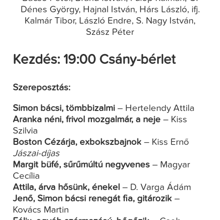
Dénes György, Hajnal István, Hárs László, ifj.
Kalmár Tibor, László Endre, S. Nagy István,
Szász Péter
Kezdés: 19:00 Csány-bérlet
Szereposztás:
Simon bácsi, tömbbizalmi
– Hertelendy Attila
Aranka néni, frivol mozgalmár, a neje
– Kiss
Szilvia
Boston Cézárja, exbokszbajnok
– Kiss Ernő
Jászai-díjas
Margit büfé, sűrűmúltú negyvenes
– Magyar
Cecília
Attila, árva hősünk, énekel
– D. Varga Ádám
Jenő, Simon bácsi renegát fia, gitározik
–
Kovács Martin