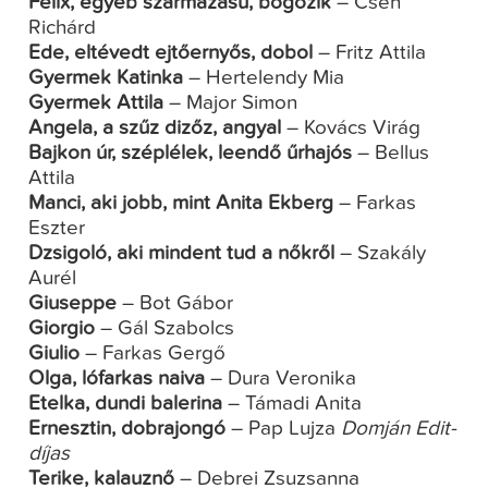
Félix, egyéb származású, bőgőzik
– Cseh
Richárd
Ede, eltévedt ejtőernyős, dobol
– Fritz Attila
Gyermek Katinka
– Hertelendy Mia
Gyermek Attila
– Major Simon
Angela, a szűz dizőz, angyal
– Kovács Virág
Bajkon úr, széplélek, leendő űrhajós
– Bellus
Attila
Manci, aki jobb, mint Anita Ekberg
– Farkas
Eszter
Dzsigoló, aki mindent tud a nőkről
– Szakály
Aurél
Giuseppe
– Bot Gábor
Giorgio
– Gál Szabolcs
Giulio
– Farkas Gergő
Olga, lófarkas naiva
– Dura Veronika
Etelka, dundi balerina
– Támadi Anita
Ernesztin, dobrajongó
– Pap Lujza
Domján Edit-
díjas
Terike, kalauznő
– Debrei Zsuzsanna