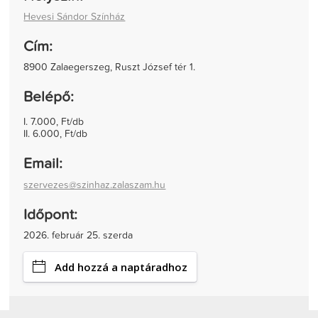
Hevesi Sándor Színház
Cím:
8900 Zalaegerszeg, Ruszt József tér 1.
Belépő:
I. 7.000, Ft/db
II. 6.000, Ft/db
Email:
szervezes@szinhaz.zalaszam.hu
Időpont:
2026. február 25. szerda
Add hozzá a naptáradhoz