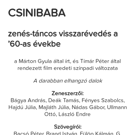
CSINIBABA
zenés-táncos visszarévedés a
’60-as évekbe
a Márton Gyula által írt, és Tímár Péter által
rendezett film eredeti színpadi változata
A darabban elhangzó dalok
Zeneszerzői:
Bágya András, Deák Tamás, Fényes Szabolcs,
Hajdú Júlia, Majláth Júlia, Nádas Gábor, Ullmann
Ottó, László Endre
Szövegírói:
Bacsó Péter, Brand István, Fülöp Kálmán, G.