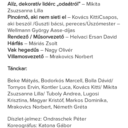
Alíz, dekoratív lidérc „odaátról”
– Mikita
Zsuzsanna Lilla
Pincérnő, aki nem sieti el
– Kovács KittiCsapos,
aki beszól /Guszti bácsi, pereces/Úszómester –
Wellmann György Aase-díjas
Rendező / Műsorvezető
– Helvaci Ersan David
Hárfás
– Máriás Zsolt
Vak hegedűs
– Nagy Olivér
Villamosvezető
– Mrakovics Norbert
Tánckar:
Beke Mátyás, Bodorkós Marcell, Bolla Dávid/
Tornyos Ervin, Kontler Luca, Kovács Kitti/ Mikita
Zsuzsanna Lilla/ Tuboly Andrea, Lugosi
Krisztina, Magyar Kristóf, Markos Dominika,
Mrakovics Norbert, Németh Gréta
Díszlet-jelmez: Ondraschek Péter
Koreográfus: Katona Gábor