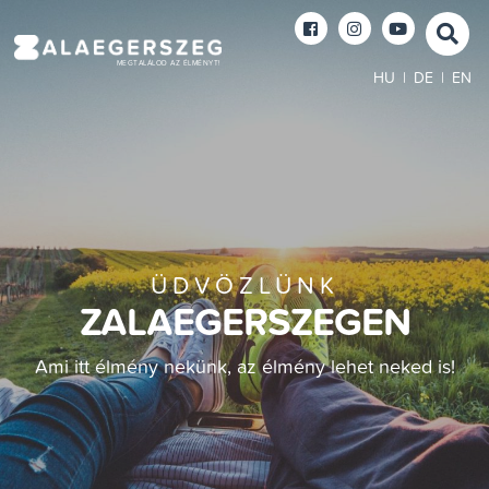
MEGTALÁLOD AZ ÉLMÉNYT!
HU
|
DE
|
EN
ÜDVÖZLÜNK
ZALAEGERSZEGEN
Ami itt élmény nekünk, az élmény lehet neked is!