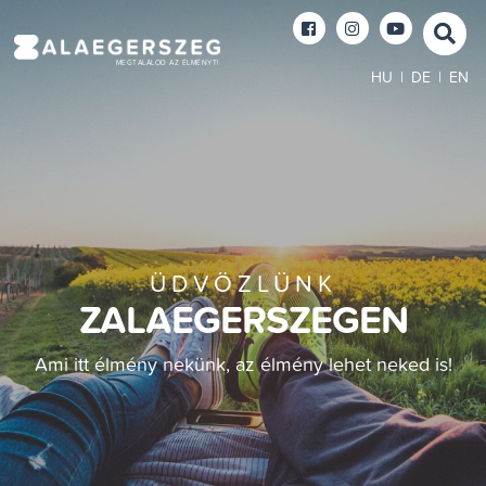
MEGTALÁLOD AZ ÉLMÉNYT!
HU
|
DE
|
EN
ÜDVÖZLÜNK
ZALAEGERSZEGEN
Ami itt élmény nekünk, az élmény lehet neked is!