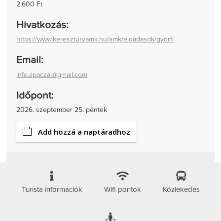
2.600 Ft
Hivatkozás:
https://www.kereszturyamk.hu/amk/eloadasok/gyorfi
Email:
info.apaczai@gmail.com
Időpont:
2026. szeptember 25. péntek
Add hozzá a naptáradhoz
Turista információk
Wifi pontok
Közlekedés