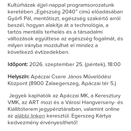
Kultúrházak éjjel-nappal
programsorozatunk
keretében „Egészség 2040” című előadásában
Győrfi Pál
, mentőtiszt, egészség szakértő arról
beszél, hogyan alakítja át a technológia, a
tartós mentális terhelés és a társadalmi
változások együttese az egészség fogalmát, és
milyen irányba mozdulhat el mindez a
következő évtizedekben.
Időpont:
2026. szeptember 25. (péntek), 18:00
Helyszín:
Apáczai Csere János Művelődési
Központ (8900 Zalaegerszeg, Apáczai tér 5.)
Jegyek kaphatók az Apáczai MK, a Keresztury
VMK, az ART mozi és a Városi Hangverseny- és
Kiállítóterem jegypénztáraiban, valamint online
az
alábbi linken
keresztül. Egerszeg Kártya
kedvezmény érvényesíthető!