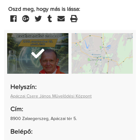
Oszd meg, hogy más is lássa:
Helyszín:
Apáczai Csere János Művelődési Központ
Cím:
8900 Zalaegerszeg, Apáczai tér 5.
Belépő: