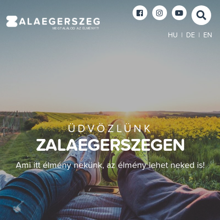
MEGTALÁLOD AZ ÉLMÉNYT!
HU
|
DE
|
EN
ÜDVÖZLÜNK
ZALAEGERSZEGEN
Ami itt élmény nekünk, az élmény lehet neked is!