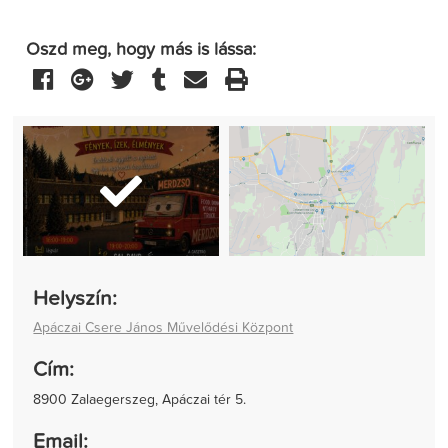
Oszd meg, hogy más is lássa:
Helyszín:
Apáczai Csere János Művelődési Központ
Cím:
8900 Zalaegerszeg, Apáczai tér 5.
Email: