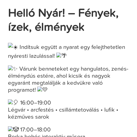
Helló Nyár! – Fények,
ízek, élmények
Indítsuk együtt a nyarat egy felejthetetlen
nyáresti lazulással!
Várunk benneteket egy hangulatos, zenés-
élménydús estére, ahol kicsik és nagyok
egyaránt megtalálják a kedvükre való
programot!
16:00–19:00
Légvár • arcfestés • csillámtetoválás • lufik •
kézműves sarok
17:00–18:00
Borka bohóc interaktív műsora