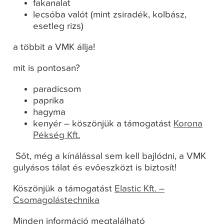
fakanalat
lecsóba valót (mint zsiradék, kolbász,
esetleg rizs)
a többit a VMK állja!
mit is pontosan?
paradicsom
paprika
hagyma
kenyér – köszönjük a támogatást
Korona
Pékség Kft.
Sőt, még a kínálással sem kell bajlódni, a VMK
gulyásos tálat és evőeszközt is biztosít!
Köszönjük a támogatást
Elastic Kft. –
Csomagolástechnika
Minden információ megtalálható