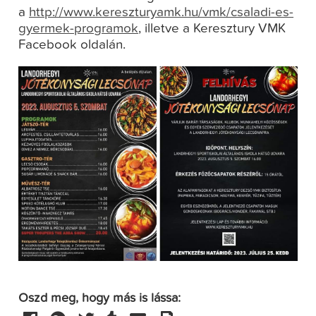
a
http://www.kereszturyamk.hu/vmk/csaladi-es-
gyermek-programok
, illetve a Keresztury VMK
Facebook oldalán.
Oszd meg, hogy más is lássa: