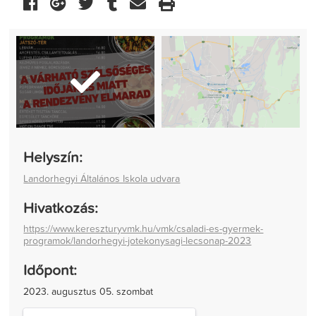
Helyszín:
Landorhegyi Általános Iskola udvara
Hivatkozás:
https://www.kereszturyvmk.hu/vmk/csaladi-es-gyermek-
programok/landorhegyi-jotekonysagi-lecsonap-2023
Időpont:
2023. augusztus 05. szombat