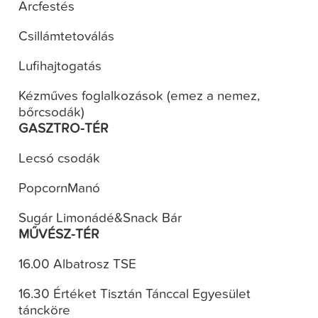
Arcfestés
Csillámtetoválás
Lufihajtogatás
Kézműves foglalkozások (emez a nemez,
bőrcsodák)
GASZTRO-TÉR
Lecsó csodák
PopcornManó
Sugár Limonádé&Snack Bár
MŰVÉSZ-TÉR
16.00 Albatrosz TSE
16.30 Értéket Tisztán Tánccal Egyesület
táncköre