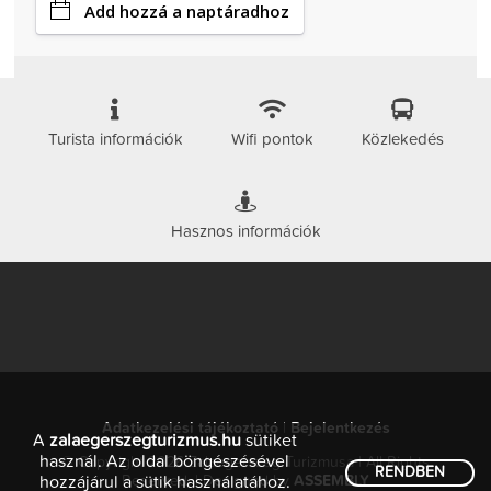
Add hozzá a naptáradhoz
Turista információk
Wifi pontok
Közlekedés
Hasznos információk
Adatkezelési tájékoztató
|
Bejelentkezés
A
zalaegerszegturizmus.hu
sütiket
használ. Az oldal böngészésével
© Copyright 2026 Zalaegerszeg Turizmusa | All Rights
RENDBEN
Reserved. | Designed by
ASSEMBLY
hozzájárul a sütik használatához.