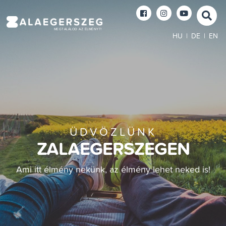
MEGTALÁLOD AZ ÉLMÉNYT!
HU
|
DE
|
EN
ÜDVÖZLÜNK
ZALAEGERSZEGEN
Ami itt élmény nekünk, az élmény lehet neked is!