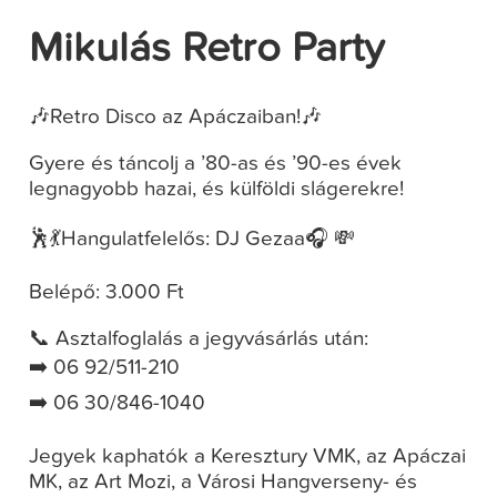
Mikulás Retro Party
🎶Retro Disco az Apáczaiban!🎶
Gyere és táncolj a ’80-as és ’90-es évek
legnagyobb hazai, és külföldi slágerekre!
🕺💃Hangulatfelelős: DJ Gezaa🎧 💸
Belépő: 3.000 Ft
📞 Asztalfoglalás a jegyvásárlás után:
➡️ 06 92/511-210
➡️ 06 30/846-1040
Jegyek kaphatók a Keresztury VMK, az Apáczai
MK, az Art Mozi, a Városi Hangverseny- és