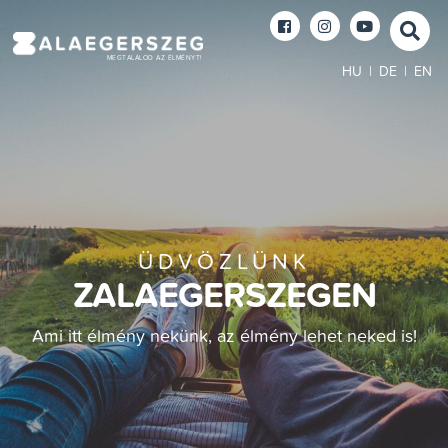
MEGTALÁLOD AZ ÉLMÉNYT!
HU
|
DE
|
EN
ÜDVÖZLÜNK
ZALAEGERSZEGEN
Ami itt élmény nekünk, az élmény lehet neked is!