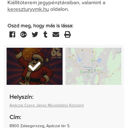
Kiállítóterem jegypénztáraiban, valamint a
kereszturyvmk.hu
oldalon.
Oszd meg, hogy más is lássa:
Helyszín:
Apáczai Csere János Művelődési Központ
Cím:
8900 Zalaegerszeg, Apáczai tér 5.