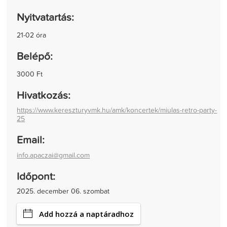
Nyitvatartás:
21-02 óra
Belépő:
3000 Ft
Hivatkozás:
https://www.kereszturyvmk.hu/amk/koncertek/miulas-retro-party-
25
Email:
info.apaczai@gmail.com
Időpont:
2025. december 06. szombat
Add hozzá a naptáradhoz