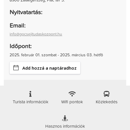
8900 Zalaegerszeg, Piac tér 3.
Nyitvatartás:
Email:
info@gocsejitudaskozpont.hu
Időpont:
2025. február 01. szombat - 2025. március 03. hétfõ
Add hozzá a naptáradhoz
Turista információk
Wifi pontok
Közlekedés
Hasznos információk