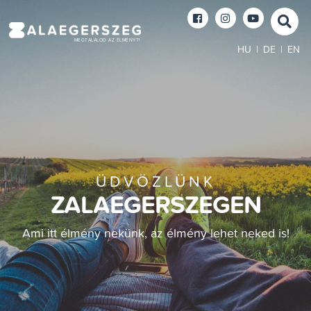
MEGTALÁLOD AZ ÉLMÉNYT!
HU
|
DE
|
EN
ÜDVÖZLÜNK
ZALAEGERSZEGEN
Ami itt élmény nekünk, az élmény lehet neked is!