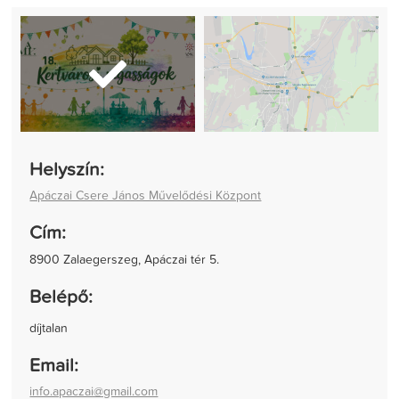
Helyszín:
Apáczai Csere János Művelődési Központ
Cím:
8900 Zalaegerszeg, Apáczai tér 5.
Belépő:
díjtalan
Email:
info.apaczai@gmail.com