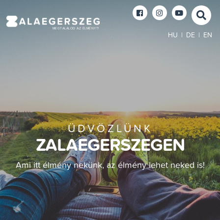
MEGTALÁLOD AZ ÉLMÉNYT!
HU
|
DE
|
EN
ÜDVÖZLÜNK
ZALAEGERSZEGEN
Ami itt élmény nekünk, az élmény lehet neked is!