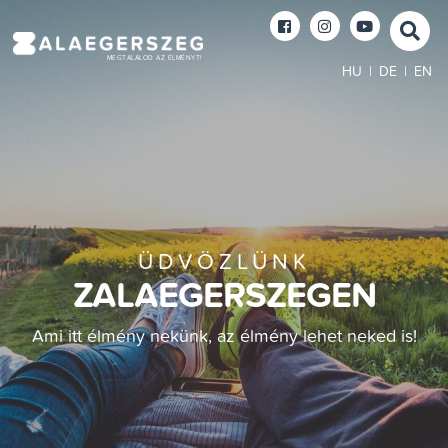
MEGTALÁLOD AZ ÉLMÉNYT!
HU
|
DE
|
EN
ÜDVÖZLÜNK
ZALAEGERSZEGEN
Ami itt élmény nekünk, az élmény lehet neked is!