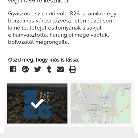
végül 1769-re készült el.
Gyászos esztendő volt 1826 is, amikor egy
borzalmas városi tűzvész Isten házát sem
kímélte: tetejét és tornyának sisakját
elhamvasztotta, harangjai megolvadtak,
boltozatát megrongálta.
Oszd meg, hogy más is lássa: