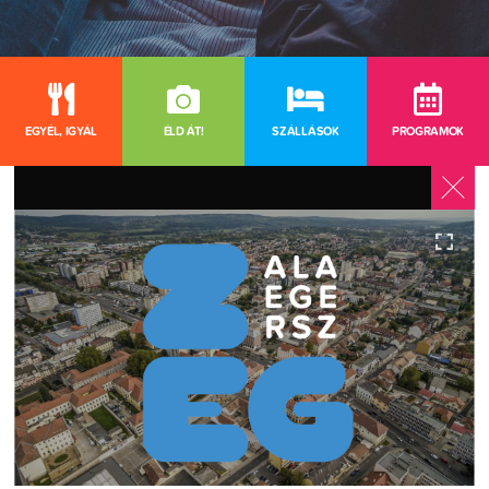
EGYÉL, IGYÁL
ÉLD ÁT!
SZÁLLÁSOK
PROGRAMOK