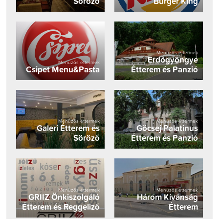
Söröző
Burger King
Menüzős éttermek
Erdőgyöngye
Menüzős éttermek
Csipet Menu&Pasta
Étterem és Panzió
Menüzős éttermek
Menüzős éttermek
Galeri Étterem és
Göcsej Palatinus
Söröző
Étterem és Panzió
Menüzős éttermek
Menüzős éttermek
GRIIZ Önkiszolgáló
Három Kívánság
Étterem és Reggeliző
Étterem