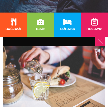
EGYÉL, IGYÁL
ÉLD ÁT!
SZÁLLÁSOK
PROGRAMOK