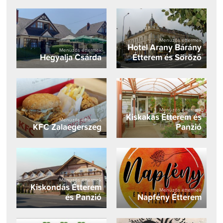
Menüzős éttermek
Hotel Arany Bárány
Menüzős éttermek
Hegyalja Csárda
Étterem és Söröző
Menüzős éttermek
Kiskakas Étterem és
Menüzős éttermek
KFC Zalaegerszeg
Panzió
Menüzős éttermek
Kiskondás Étterem
Menüzős éttermek
és Panzió
Napfény Étterem