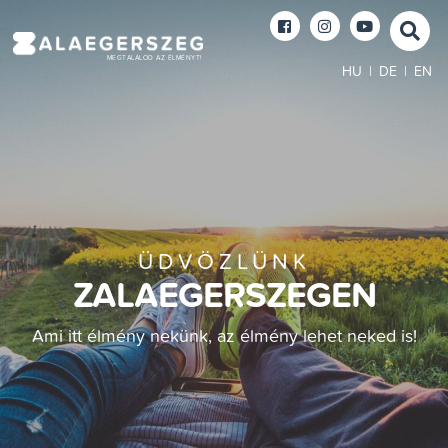
MEGTALÁLOD AZ ÉLMÉNYT!
HU
|
DE
|
EN
ÜDVÖZLÜNK
ZALAEGERSZEGEN
Ami itt élmény nekünk, az élmény lehet neked is!