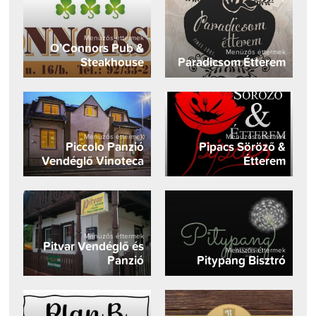
Menüzős éttermek
O’Connors Pub &
Menüzős éttermek
Steakhouse
Paradicsom Étterem
Menüzős éttermek
Menüzős éttermek
Piccolo Panzió
Pipacs Söröző &
Vendéglő Vinoteca
Étterem
Menüzős éttermek
Pitvar Vendéglő és
Menüzős éttermek
Panzió
Pitypang Bisztró