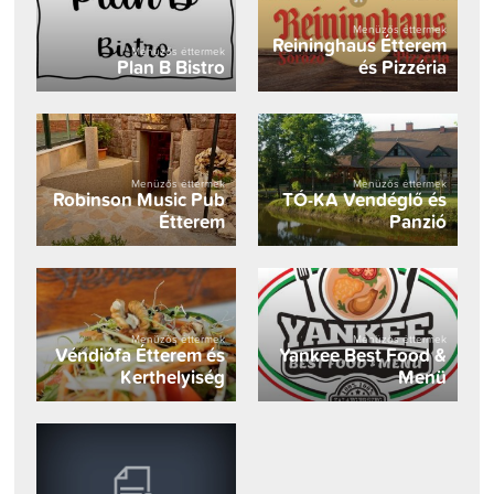
Menüzős éttermek
Reininghaus Étterem
Menüzős éttermek
Plan B Bistro
és Pizzéria
Menüzős éttermek
Menüzős éttermek
Robinson Music Pub
TÓ-KA Vendéglő és
Étterem
Panzió
Menüzős éttermek
Menüzős éttermek
Véndiófa Étterem és
Yankee Best Food &
Kerthelyiség
Menü