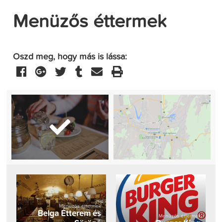
Menüzős éttermek
Oszd meg, hogy más is lássa:
Menüzős éttermek
Belga Étterem és
Menüzős éttermek