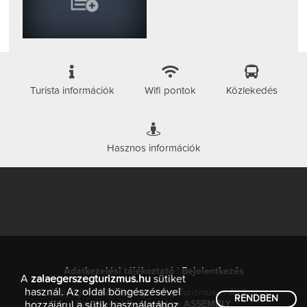
Turista információk
Wifi pontok
Közlekedés
Hasznos információk
Adatkezelési tájékoztató
|
Bejelentkezés
A
zalaegerszegturizmus.hu
sütiket
használ. Az oldal böngészésével
© Copyright 2026 Zalaegerszeg Turizmusa | All Rights
RENDBEN
Reserved. | Designed by
ASSEMBLY
hozzájárul a sütik használatához.