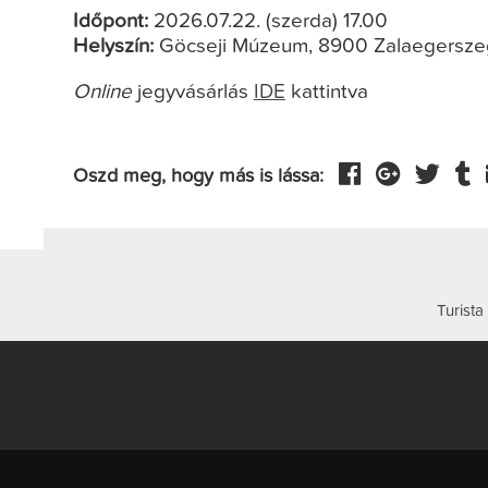
Időpont:
2026.07.22. (szerda) 17.00
Helyszín:
Göcseji Múzeum, 8900 Zalaegerszeg,
Online
jegyvásárlás
IDE
kattintva
Oszd meg, hogy más is lássa:
Turista