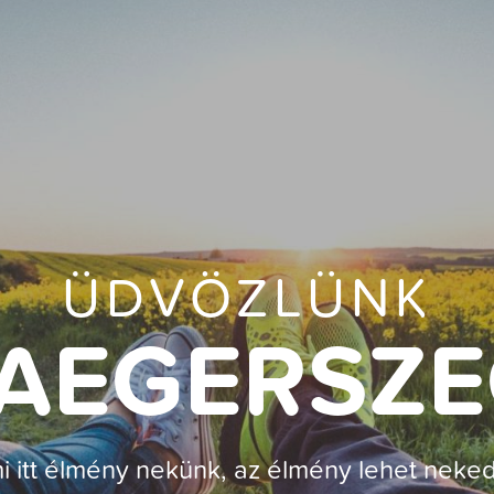
ÜDVÖZLÜNK
AEGERSZ
i itt élmény nekünk, az élmény lehet neked 