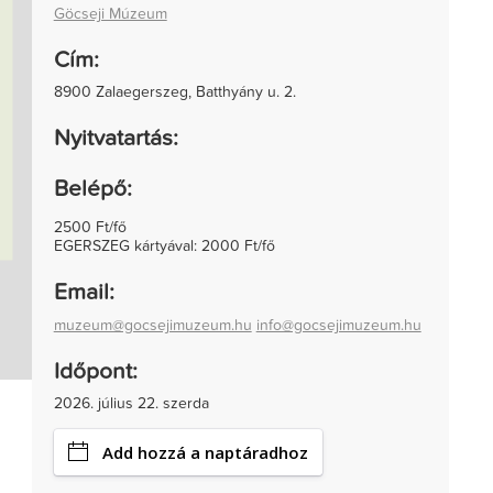
Göcseji Múzeum
Cím:
8900 Zalaegerszeg, Batthyány u. 2.
Nyitvatartás:
Belépő:
2500 Ft/fő
EGERSZEG kártyával: 2000 Ft/fő
Email:
muzeum@gocsejimuzeum.hu
info@gocsejimuzeum.hu
Időpont:
2026. július 22. szerda
Add hozzá a naptáradhoz