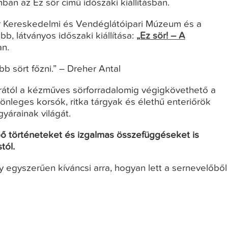
an az Ez sör című időszaki kiállításban.
ar Kereskedelmi és Vendéglátóipari Múzeum és a
, látványos időszaki kiállítása:
„Ez sör! – A
n.
b sört főzni.” – Dreher Antal
orától a kézműves sörforradalomig végigkövethető a
lönleges korsók, ritka tárgyak és élethű enteriőrök
yárainak világát.
epő történeteket és izgalmas összefüggéseket is
tól.
y egyszerűen kíváncsi arra, hogyan lett a sernevelőből