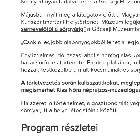
Könnyed nyári tárlatvezetés a Göcseji Múzeumb
Májusban nyílt meg a látogatók előtt a Magy
Kunszentmártoni Helytörténeti Múzeum legújabb
sernevelőtől a sörgyárig”
a Göcseji Múzeumba
„Csak a legjobb alapanyagokból lehet a legjob
Egy izgalmas időutazás, ahol a honfoglalás k
hazai sörfőzés története. Eredeti plakátok, kü
hozzák testközelbe a múlt kocsmáinak és sörg
A tárlatvezetés során kulisszatitkokat, megl
megismerhet Kiss Nóra néprajzos-muzeológus
Ha szereti a történelmet, a gasztronómiát vag
sörgyár, itt a helye látogatóink között!
Program részletei