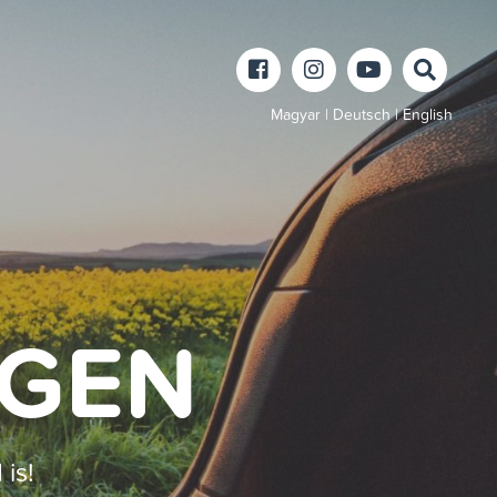
Magyar
|
Deutsch
|
English
EGEN
is!