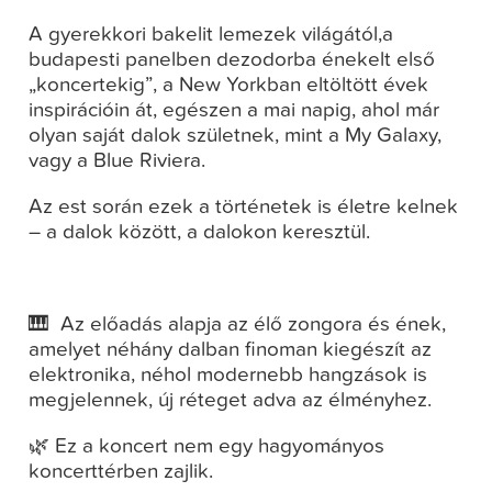
A gyerekkori bakelit lemezek világától,a
budapesti panelben dezodorba énekelt első
„koncertekig”, a New Yorkban eltöltött évek
inspirációin át, egészen a mai napig, ahol már
olyan saját dalok születnek, mint a My Galaxy,
vagy a Blue Riviera.
Az est során ezek a történetek is életre kelnek
– a dalok között, a dalokon keresztül.
🎹 Az előadás alapja az élő zongora és ének,
amelyet néhány dalban finoman kiegészít az
elektronika, néhol modernebb hangzások is
megjelennek, új réteget adva az élményhez.
🌿 Ez a koncert nem egy hagyományos
koncerttérben zajlik.