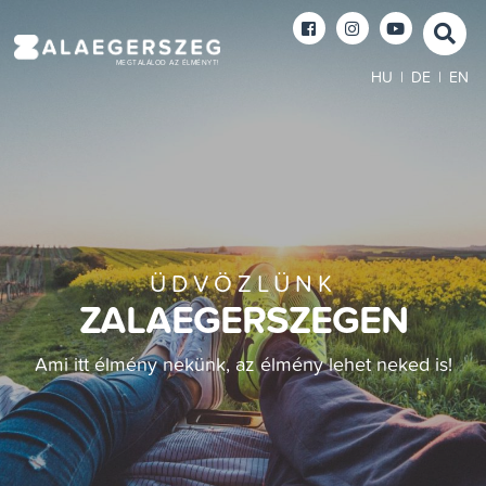
MEGTALÁLOD AZ ÉLMÉNYT!
HU
|
DE
|
EN
ÜDVÖZLÜNK
ZALAEGERSZEGEN
Ami itt élmény nekünk, az élmény lehet neked is!