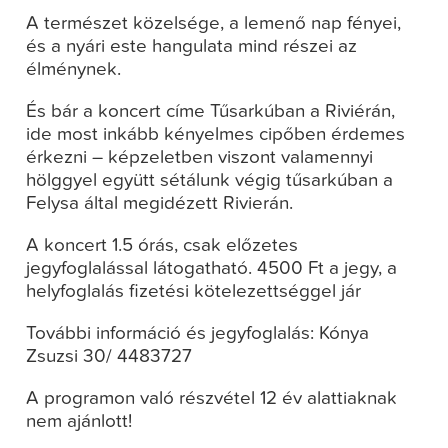
A természet közelsége, a lemenő nap fényei,
és a nyári este hangulata mind részei az
élménynek.
És bár a koncert címe Tűsarkúban a Riviérán,
ide most inkább kényelmes cipőben érdemes
érkezni – képzeletben viszont valamennyi
hölggyel együtt sétálunk végig tűsarkúban a
Felysa által megidézett Rivierán.
A koncert 1.5 órás, csak előzetes
jegyfoglalással látogatható. 4500 Ft a jegy, a
helyfoglalás fizetési kötelezettséggel jár
További információ és jegyfoglalás: Kónya
Zsuzsi 30/ 4483727
A programon való részvétel 12 év alattiaknak
nem ajánlott!