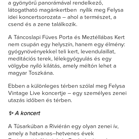
a gyönyörű panorámával rendelkező,
látogatható magánkertben nyílik meg Felysa
idei koncertsorozata – ahol a természet, a
csend és a zene találkozik.
A Táncoslapi Füves Porta és Meztéllábas Kert
nem csupán egy helyszín, hanem egy élmény:
gyógynövényekkel teli kert, levendulaillat,
meditációs terek, lélekgyógyulás és egy
völgybe nyíló kilátás, amely méltón lehet a
magyar Toszkána.
Ebben a különleges térben szólal meg Felysa
Vintage Live koncertje – egy személyes zenei
utazás időben és térben.
✨ A koncert
A Tűsarkúban a Riviérán egy olyan zenei ív,
amely a hatvanas–hetvenes évek