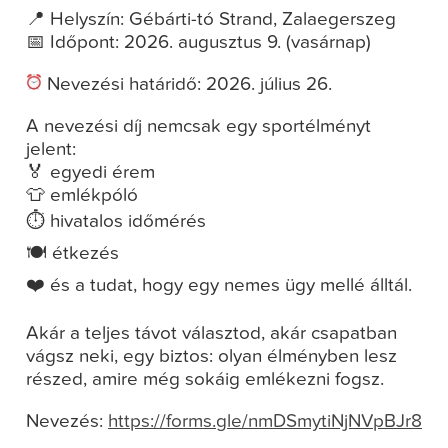
📍 Helyszín: Gébárti-tó Strand, Zalaegerszeg
📅 Időpont: 2026. augusztus 9. (vasárnap)
Nevezési határidő: 2026. július 26.
A nevezési díj nemcsak egy sportélményt
jelent:
🏅 egyedi érem
👕 emlékpóló
⏱️ hivatalos időmérés
🍽️ étkezés
❤️ és a tudat, hogy egy nemes ügy mellé álltál.
Akár a teljes távot választod, akár csapatban
vágsz neki, egy biztos: olyan élményben lesz
részed, amire még sokáig emlékezni fogsz.
Nevezés:
https://forms.gle/nmDSmytiNjNVpBJr8