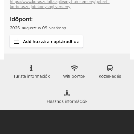
https://www.koraszulottalapitvany.hu/esemeny/gebarti-
korbeuszo-jotekonysagi-verseny
Időpont:
2026. augusztus 09. vasárnap
Add hozzá a naptáradhoz
Turista információk
Wifi pontok
Közlekedés
Hasznos információk