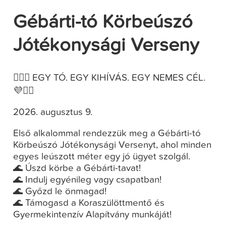
Gébárti-tó Körbeúszó
Jótékonysági Verseny
🏊‍♀️💜 EGY TÓ. EGY KIHÍVÁS. EGY NEMES CÉL.
💜🏊‍♂️
2026. augusztus 9.
Első alkalommal rendezzük meg a Gébárti-tó
Körbeúszó Jótékonysági Versenyt, ahol minden
egyes leúszott méter egy jó ügyet szolgál.
🌊 Úszd körbe a Gébárti-tavat!
🌊 Indulj egyénileg vagy csapatban!
🌊 Győzd le önmagad!
🌊 Támogasd a Koraszülöttmentő és
Gyermekintenzív Alapítvány munkáját!