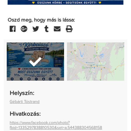
Oszd meg, hogy más is lássa:
Helyszín:
Gébárti Tóstrand
Hivatkozás:
https://www.facebook.com/photo?
fbid=1335297838810530&set=a.544388304568158