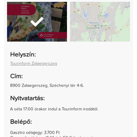
Helyszín:
Tourinform Zalaegerszeg
Cím:
8900 Zalaegerszeg, Széchenyi tér 4-6.
Nyitvatartás:
A séta 17:00 órakor indul a Tourinform irodától.
Belépő:
Gasztro sétajegy: 3.700 Ft