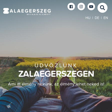
MEGTALÁLOD AZ ÉLMÉNYT!
HU
|
DE
|
EN
ÜDVÖZLÜNK
ZALAEGERSZEGEN
Ami itt élmény nekünk, az élmény lehet neked is!