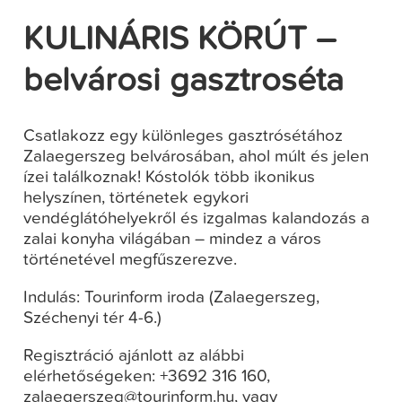
KULINÁRIS KÖRÚT –
belvárosi gasztroséta
Csatlakozz egy különleges gasztrósétához
Zalaegerszeg belvárosában, ahol múlt és jelen
ízei találkoznak! Kóstolók több ikonikus
helyszínen, történetek egykori
vendéglátóhelyekről és izgalmas kalandozás a
zalai konyha világában – mindez a város
történetével megfűszerezve.
Indulás: Tourinform iroda (Zalaegerszeg,
Széchenyi tér 4-6.)
Regisztráció ajánlott az alábbi
elérhetőségeken: +3692 316 160,
zalaegerszeg@tourinform.hu, vagy