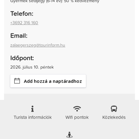
Gyermek sétajegy (6-14 év): 50 % kedvezmény
Telefon:
+3692 316 160
Email:
zalaegerszeg@tourinform.hu
Időpont:
2026. július 10. péntek
Add hozzá a naptáradhoz
Turista információk
Wifi pontok
Közlekedés