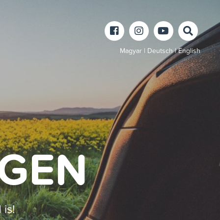
Magyar
|
Deutsch
|
English
EGEN
is!