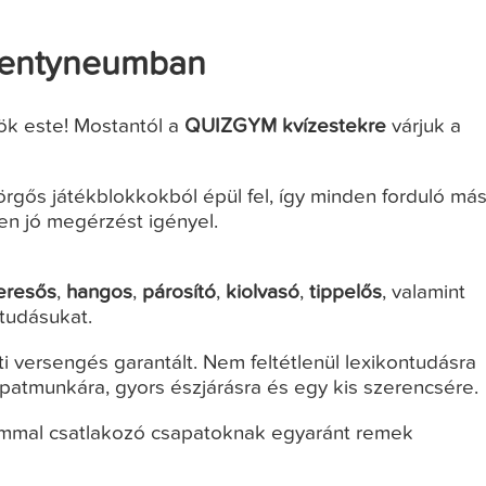
zentyneumban
ök este! Mostantól a
QUIZGYM kvízestekre
várjuk a
gős játékblokkokból épül fel, így minden forduló má
en jó megérzést igényel.
eresős
,
hangos
,
párosító
,
kiolvasó
,
tippelős
, valamint
 tudásukat.
i versengés garantált. Nem feltétlenül lexikontudásra
apatmunkára, gyors észjárásra és egy kis szerencsére.
ommal csatlakozó csapatoknak egyaránt remek