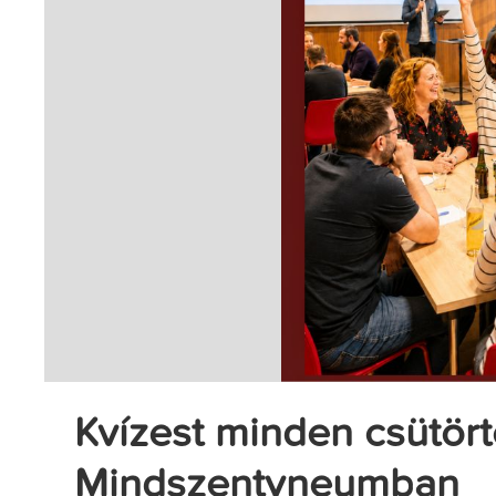
Kvízest minden csütör
Mindszentyneumban