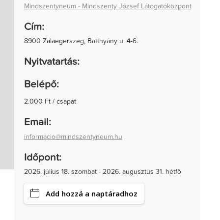
Mindszentyneum - Mindszenty József Látogatóközpont
Cím:
8900 Zalaegerszeg, Batthyány u. 4-6.
Nyitvatartás:
Belépő:
2.000 Ft / csapat
Email:
informacio@mindszentyneum.hu
Időpont:
2026. július 18. szombat - 2026. augusztus 31. hétfõ
Add hozzá a naptáradhoz