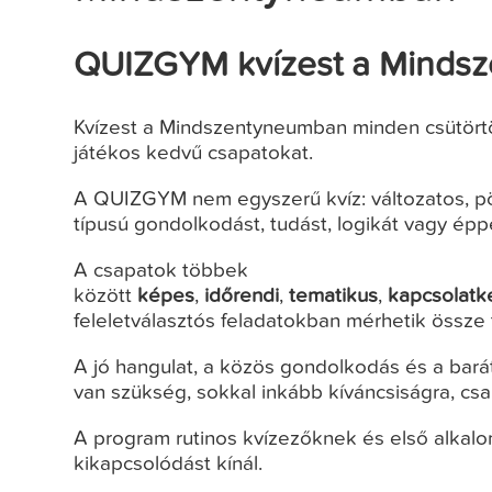
QUIZGYM kvízest a Minds
Kvízest a Mindszentyneumban minden csütört
játékos kedvű csapatokat.
A QUIZGYM nem egyszerű kvíz: változatos, pör
típusú gondolkodást, tudást, logikát vagy épp
A csapatok többek
között
képes
,
időrendi
,
tematikus
,
kapcsolatk
feleletválasztós feladatokban mérhetik össze
A jó hangulat, a közös gondolkodás és a barát
van szükség, sokkal inkább kíváncsiságra, cs
A program rutinos kvízezőknek és első alkal
kikapcsolódást kínál.