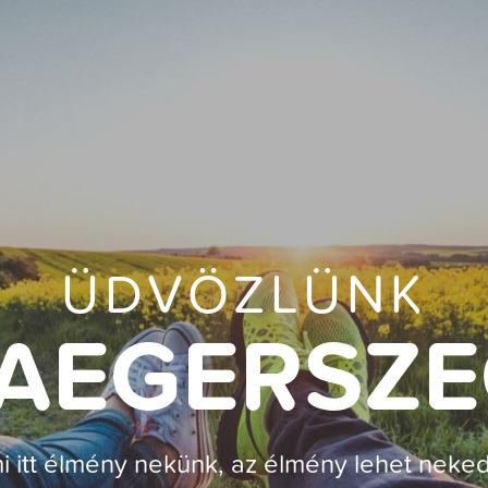
ÜDVÖZLÜNK
AEGERSZ
i itt élmény nekünk, az élmény lehet neked 