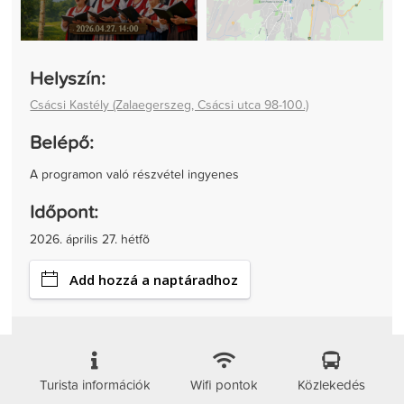
Helyszín:
Csácsi Kastély (Zalaegerszeg, Csácsi utca 98-100.)
Belépő:
A programon való részvétel ingyenes
Időpont:
2026. április 27. hétfõ
Add hozzá a naptáradhoz
Turista információk
Wifi pontok
Közlekedés