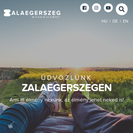
MEGTALÁLOD AZ ÉLMÉNYT!
HU
|
DE
|
EN
ÜDVÖZLÜNK
ZALAEGERSZEGEN
Ami itt élmény nekünk, az élmény lehet neked is!