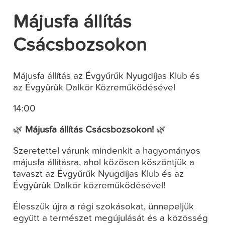
Májusfa állítás
Csácsbozsokon
Májusfa állítás az Évgyűrűk Nyugdíjas Klub és
az Évgyűrűk Dalkör Közreműködésével
14:00
🌿
Májusfa állítás Csácsbozsokon!
🌿
Szeretettel várunk mindenkit a hagyományos
májusfa állításra, ahol közösen köszöntjük a
tavaszt az Évgyűrűk Nyugdíjas Klub és az
Évgyűrűk Dalkör közreműködésével!
Élesszük újra a régi szokásokat, ünnepeljük
együtt a természet megújulását és a közösség