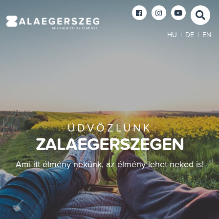
MEGTALÁLOD AZ ÉLMÉNYT!
HU
|
DE
|
EN
ÜDVÖZLÜNK
ZALAEGERSZEGEN
Ami itt élmény nekünk, az élmény lehet neked is!