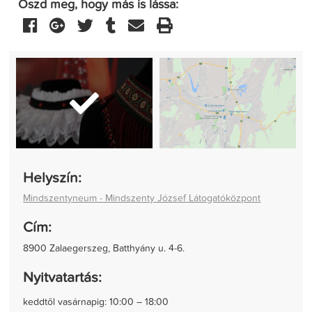
Oszd meg, hogy más is lássa:
Helyszín:
Mindszentyneum - Mindszenty József Látogatóközpont
Cím:
8900 Zalaegerszeg, Batthyány u. 4-6.
Nyitvatartás:
keddtől vasárnapig: 10:00 – 18:00