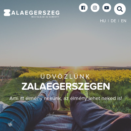
MEGTALÁLOD AZ ÉLMÉNYT!
HU
|
DE
|
EN
ÜDVÖZLÜNK
ZALAEGERSZEGEN
Ami itt élmény nekünk, az élmény lehet neked is!