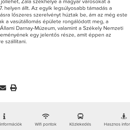
 jóllehet, Zala székhelye a magyar városokat a
7. helyen állt. Az egyik legsúlyosabb támadás a
másra lőszeres szerelvényt húztak be, ám az még este
ak a vasútállomás épülete rongálódott meg, a
i-Állami Darnay-Múzeum, valamint a Székely Nemzeti
teményének egy jelentős része, amit éppen az
 szállítani.
 információk
Wifi pontok
Közlekedés
Hasznos info