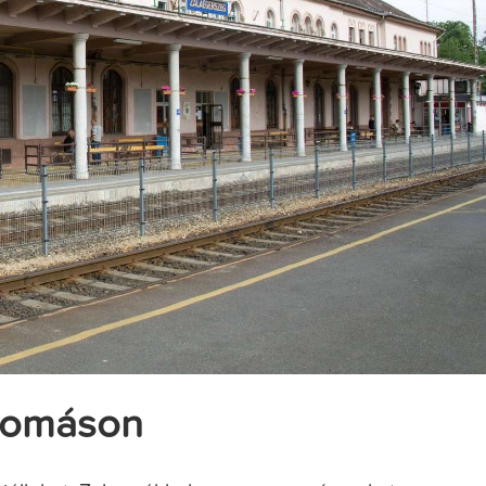
llomáson