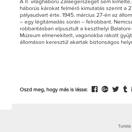
A II. világháború Zalaegerszeget sem kímélte,
háborús károkat felmérő kimutatás szerint a 2
pályaudvart érte. 1945. március 27-én az állo
– egy légitámadás során – felrobbant. Nemcs
robbantásban elpusztult a keszthelyi Balaton
Múzeum elmenekített, vagonokba rakott gyűj
állomáson keresztül akartak biztonságos helyre
Oszd meg, hogy más is lássa:
Turista