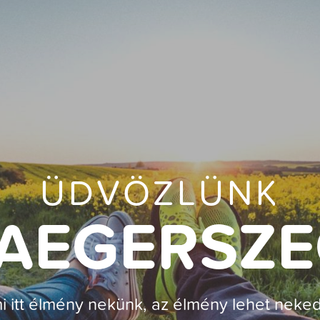
ÜDVÖZLÜNK
AEGERSZ
i itt élmény nekünk, az élmény lehet neked 