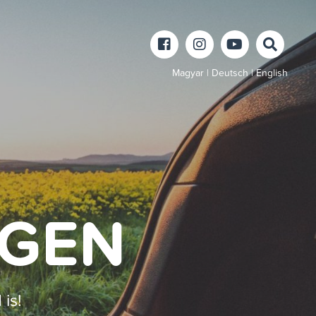
Magyar
|
Deutsch
|
English
EGEN
is!