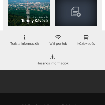
Hozd a kutyádat is
Torony Kávézó
Turista információk
Wifi pontok
Közlekedés
Hasznos információk