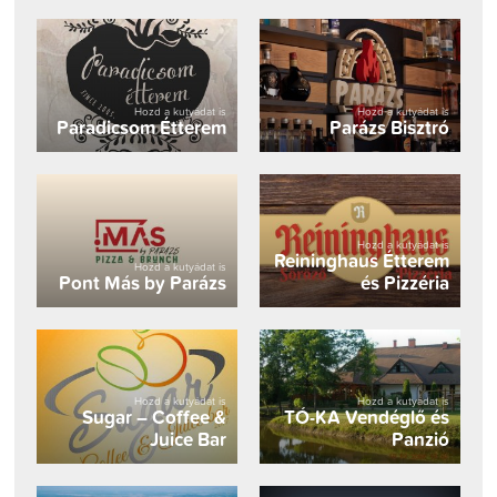
Hozd a kutyádat is
Hozd a kutyádat is
Paradicsom Étterem
Parázs Bisztró
Hozd a kutyádat is
Reininghaus Étterem
Hozd a kutyádat is
Pont Más by Parázs
és Pizzéria
Hozd a kutyádat is
Hozd a kutyádat is
Sugar – Coffee &
TÓ-KA Vendéglő és
Juice Bar
Panzió