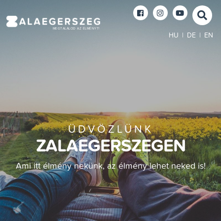
MEGTALÁLOD AZ ÉLMÉNYT!
HU
|
DE
|
EN
ÜDVÖZLÜNK
ZALAEGERSZEGEN
Ami itt élmény nekünk, az élmény lehet neked is!