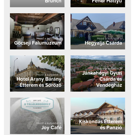
Brunch
Fehér Hattyú
Hozd a kutyádat is
Hozd a kutyádat is
Göcseji Falumúzeum
Hegyalja Csárda
Hozd a kutyádat is
Jánkahegyi Gyuri
Hozd a kutyádat is
Hotel Arany Bárány
Csárda és
Étterem és Söröző
Vendégház
Hozd a kutyádat is
Kiskondás Étterem
Hozd a kutyádat is
Joy Café
és Panzió