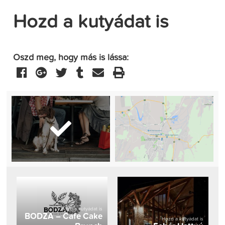
Hozd a kutyádat is
Oszd meg, hogy más is lássa:
Hozd a kutyádat is
BODZA – Cafe Cake
Hozd a kutyádat is